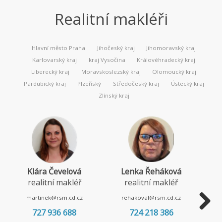
Realitní makléři
Hlavní město Praha
Jihočeský kraj
Jihomoravský kraj
Karlovarský kraj
kraj Vysočina
Královéhradecký kraj
Liberecký kraj
Moravskoslezský kraj
Olomoucký kraj
Pardubický kraj
Plzeňský
Středočeský kraj
Ústecký kraj
Zlínský kraj
Klára Čevelová
Lenka Řeháková
realitní makléř
realitní makléř
martinek@rsm.cd.cz
rehakoval@rsm.cd.cz
727 936 688
724 218 386
Next