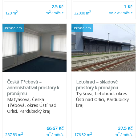
2.5 Kč
1 Kč
2
2
2
120 m
32000 m
m
/ měsíc
objekt / měsíc
Pronájem
Pronájem
Česká Třebová –
Letohrad – skladové
administrativní prostory k
prostory k pronájmu
pronájmu
Tyršova, Letohrad, okres
Matyášova, Česká
Ústí nad Orlicí, Pardubický
Třebová, okres Ústí nad
kraj
Orlicí, Pardubický kraj
66.67 Kč
37.5 Kč
2
2
2
2
287.89 m
176.52 m
m
/ měsíc
m
/ měsíc