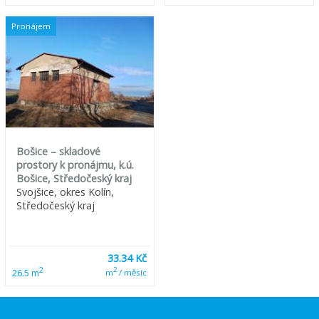
Pronájem
Bošice – skladové
prostory k pronájmu, k.ú.
Bošice, Středočeský kraj
Svojšice, okres Kolín,
Středočeský kraj
33.34 Kč
2
2
26.5 m
m
/ měsíc