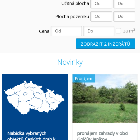
Užitná plocha
Plocha pozemku
2
Cena
za m
ZOBRAZIT
2
INZERÁTŮ
Novinky
Pronájem
Nabídka vybraných
pronájem zahrady v obci
objektů Českých drah k
Golčův Jeníkov