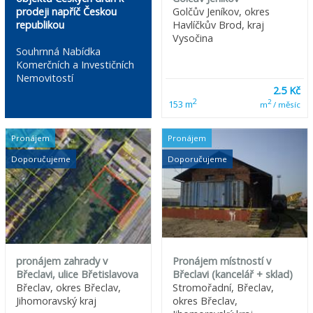
prodeji napříč Českou
Golčův Jeníkov, okres
republikou
Havlíčkův Brod, kraj
Vysočina
Souhrnná Nabídka
Komerčních a Investičních
Nemovitostí
2.5 Kč
2
2
153 m
m
/ měsíc
Pronájem
Pronájem
Doporučujeme
Doporučujeme
pronájem zahrady v
Pronájem místností v
Břeclavi, ulice Břetislavova
Břeclavi (kancelář + sklad)
Břeclav, okres Břeclav,
Stromořadní, Břeclav,
Jihomoravský kraj
okres Břeclav,