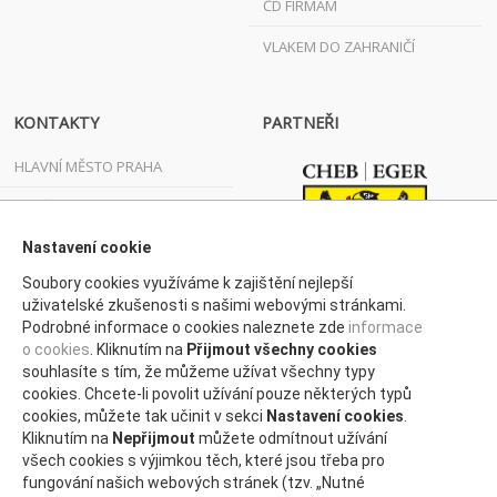
ČD FIRMÁM
VLAKEM DO ZAHRANIČÍ
KONTAKTY
PARTNEŘI
HLAVNÍ MĚSTO PRAHA
JIHOČESKÝ KRAJ
JIHOMORAVSKÝ KRAJ
Nastavení cookie
Soubory cookies využíváme k zajištění nejlepší
KARLOVARSKÝ KRAJ
uživatelské zkušenosti s našimi webovými stránkami.
Podrobné informace o cookies naleznete zde
informace
KRAJ VYSOČINA
o cookies
. Kliknutím na
Přijmout všechny cookies
KRÁLOVÉHRADECKÝ KRAJ
souhlasíte s tím, že můžeme užívat všechny typy
cookies. Chcete-li povolit užívání pouze některých typů
LIBERECKÝ KRAJ
cookies, můžete tak učinit v sekci
Nastavení cookies
.
Kliknutím na
Nepřijmout
můžete odmítnout užívání
MORAVSKOSLEZSKÝ KRAJ
všech cookies s výjimkou těch, které jsou třeba pro
fungování našich webových stránek (tzv. „Nutné
OLOMOUCKÝ KRAJ