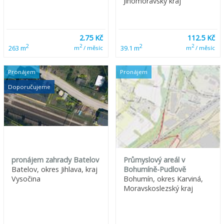
Jihomoravský kraj
2.75 Kč
112.5 Kč
2
2
2
2
263 m
39.1 m
m
/ měsíc
m
/ měsíc
Pronájem
Pronájem
Doporučujeme
pronájem zahrady Batelov
Průmyslový areál v
Batelov, okres Jihlava, kraj
Bohumíně-Pudlově
Vysočina
Bohumín, okres Karviná,
Moravskoslezský kraj