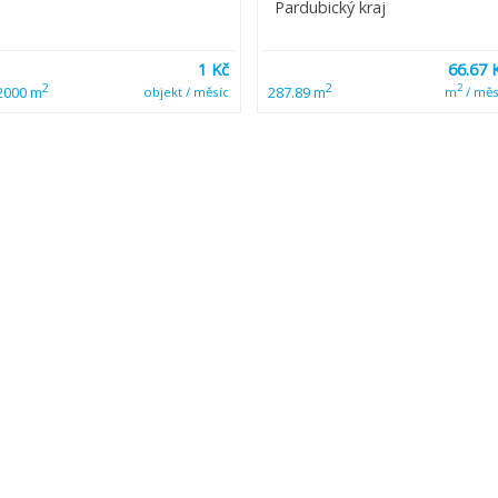
Pardubický kraj
1 Kč
66.67 
2
2
2
2000 m
287.89 m
objekt / měsíc
m
/ měs