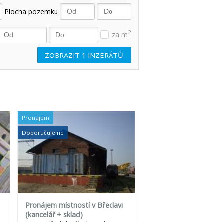
Plocha pozemku
2
za m
ZOBRAZIT
1
INZERÁTŮ
Pronájem
Doporučujeme
Pronájem místností v Břeclavi
(kancelář + sklad)