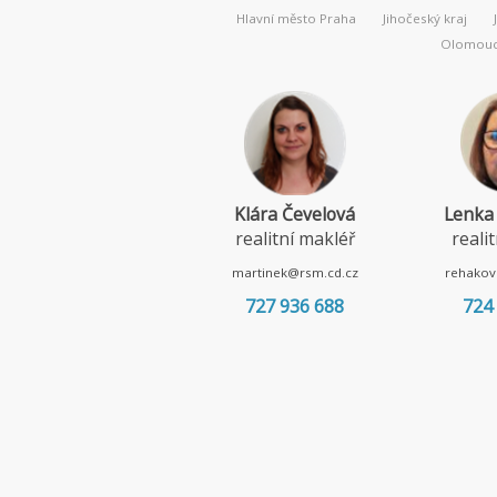
Hlavní město Praha
Jihočeský kraj
Olomouck
Klára Čevelová
Lenka
realitní makléř
reali
martinek@rsm.cd.cz
rehakov
727 936 688
724