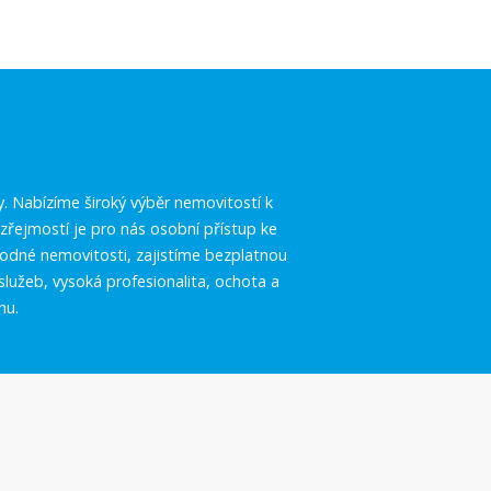
.
y. Nabízíme široký výběr nemovitostí k
řejmostí je pro nás osobní přístup ke
vhodné nemovitosti, zajistíme bezplatnou
služeb, vysoká profesionalita, ochota a
hu.