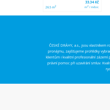
33.34 Kč
2
2
26.5 m
m
/ měsíc
ČESKÉ DRÁHY, a.s., jsou vlastníkem ro
pronájmu, zajišťujeme prohlídky vybr
klientům i kvalitní profesionální zázem
právní pomoc při uzavírání smluv. Kval
ry