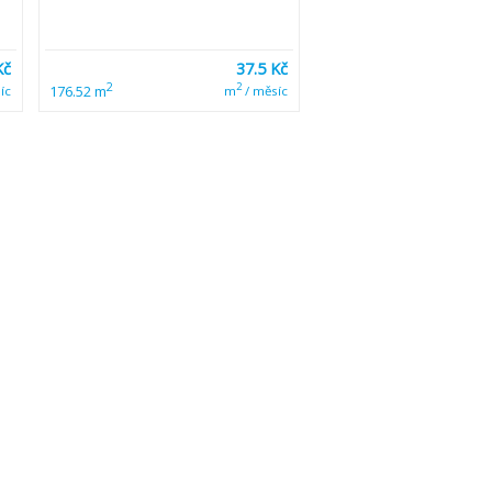
Kč
37.5 Kč
2
2
176.52 m
íc
m
/ měsíc