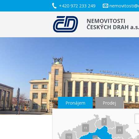
+420 972 233 249
nemovitosti@
Pronájem
Prodej
7
11
25
13