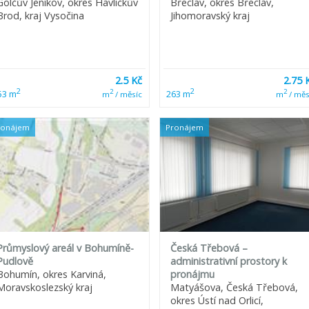
Golčův Jeníkov, okres Havlíčkův
Břeclav, okres Břeclav,
Brod, kraj Vysočina
Jihomoravský kraj
2.5 Kč
2.75 
2
2
2
2
53 m
263 m
m
/ měsíc
m
/ měs
ronájem
Pronájem
Průmyslový areál v Bohumíně-
Česká Třebová –
Pudlově
administrativní prostory k
Bohumín, okres Karviná,
pronájmu
Moravskoslezský kraj
Matyášova, Česká Třebová,
okres Ústí nad Orlicí,