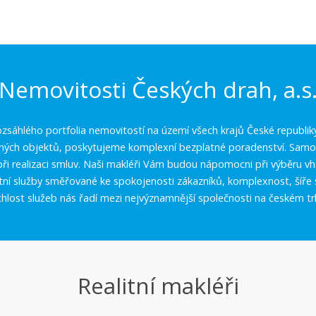
Nemovitosti Českých drah, a.s
zsáhlého portfolia nemovitostí na území všech krajů České republik
aných objektů, poskytujeme komplexní bezplatné poradenství. Samoz
í při realizaci smluv. Naši makléři Vám budou nápomocni při výběru 
itní služby směřované ke spokojenosti zákazníků, komplexnost, šíře 
chlost služeb nás řadí mezi nejvýznamnější společnosti na českém tr
Realitní makléři