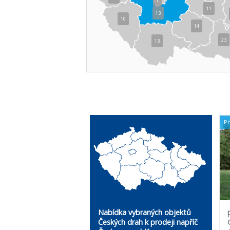
1
11
13
10
14
23
13
P
Nabídka vybraných objektů
Českých drah k prodeji napříč