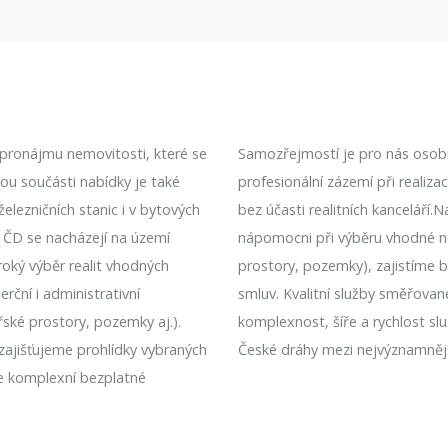
k pronájmu nemovitosti, které se
Samozřejmostí je pro nás osobní
nou součásti nabídky je také
profesionální zázemí při realiz
lezničních stanic i v bytových
bez účasti realitních kanceláří.
 ČD se nacházejí na území
nápomocni při výběru vhodné n
roký výběr realit vhodných
prostory, pozemky), zajistíme 
rční i administrativní
smluv. Kvalitní služby směřovan
řské prostory, pozemky aj.).
komplexnost, šíře a rychlost sl
 zajišťujeme prohlídky vybraných
České dráhy mezi nejvýznamnějš
e komplexní bezplatné