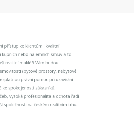
 přístup ke klientům i kvalitní
aci kupních nebo nájemních smluv a to
Naši realitní makléři Vám budou
emovitosti (bytové prostory, nebytové
bezplatnou právní pomoc při uzavírání
é ke spokojenosti zákazníků,
užeb, vysoká profesionalita a ochota řadí
í společnosti na českém realitním trhu.