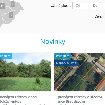
9
Užitná plocha
11
6
Cena
Novinky
ronájem
Pronájem
Doporučujeme
pronájem zahrady v obci
pronájem zahrady v Břeclavi,
Golčův Jeníkov
ulice Břetislavova