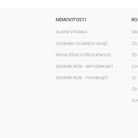
NEMOVITOSTI
RO
HLAVNÍ STRÁNKA
SK
OCHRANA OSOBNÍCH ÚDAJŮ
ČD
PROHLÁŠENÍ O PŘÍSTUPNOSTI
ČD
SBORNÍK RIZIK - NEPODNIKAJÍCÍ
ES
SBORNÍK RIZIK - PODNIKAJÍCÍ
SC
ČD
VL