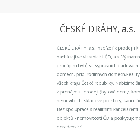
ČESKÉ DRÁHY, a.s.
ČESKÉ DRÁHY, a.s., nabízejí k prodeji i 
nacházejí ve vlastnictví ČD, a.s. Význam
pronájem bytů ve výpravních budovách že
domech, příp. rodinných domech.Reality
všech krajů České republiky. Nabízíme ši
k pronájmu i prodeji (bytové domy, kome
nemovitosti, skladové prostory, kancelá
Bez spolupráce s realitními kancelářemi
objektů - nemovitostí ČD a poskytujem
poradenství.