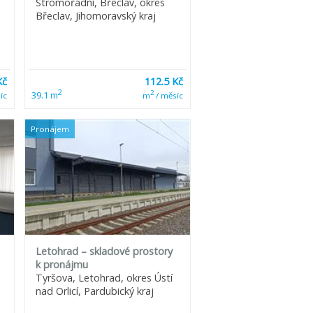
Stromořadní, Břeclav, okres
Břeclav, Jihomoravský kraj
Kč
112.5 Kč
2
2
39.1 m
íc
m
/ měsíc
Pronájem
Letohrad – skladové prostory
k pronájmu
Tyršova, Letohrad, okres Ústí
nad Orlicí, Pardubický kraj