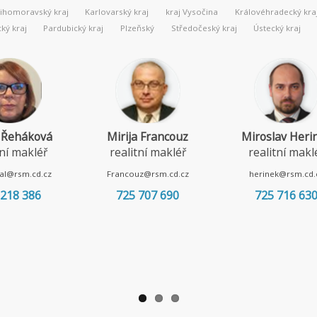
Jihomoravský kraj
Karlovarský kraj
kraj Vysočina
Královéhradecký kra
ý kraj
Pardubický kraj
Plzeňský
Středočeský kraj
Ústecký kraj
 Řeháková
Mirija Francouz
Miroslav Heri
tní makléř
realitní makléř
realitní makl
al@rsm.cd.cz
Francouz@rsm.cd.cz
herinek@rsm.cd.
 218 386
725 707 690
725 716 63