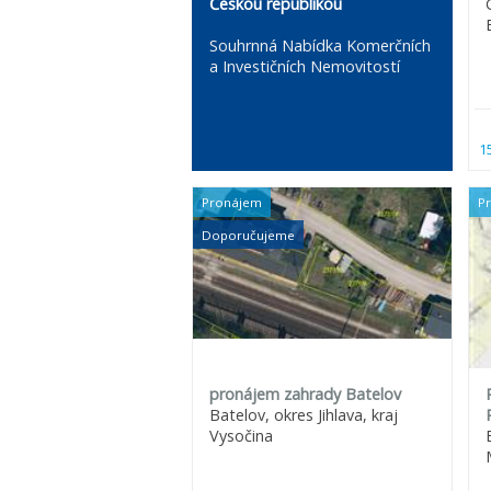
Českou republikou
Souhrnná Nabídka Komerčních
a Investičních Nemovitostí
1
Pronájem
P
Doporučujeme
pronájem zahrady Batelov
Batelov, okres Jihlava, kraj
Vysočina