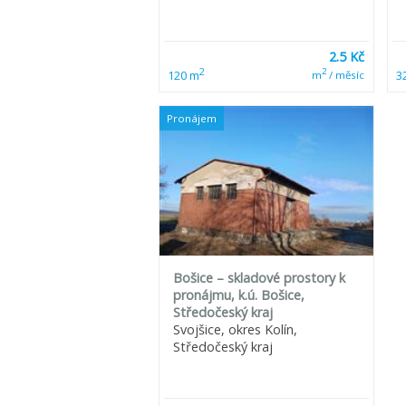
2.5 Kč
2
2
120 m
3
m
/ měsíc
Pronájem
Bošice – skladové prostory k
pronájmu, k.ú. Bošice,
Středočeský kraj
Svojšice, okres Kolín,
Středočeský kraj