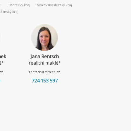
j
Liberecký kraj
Moravskoslezský kraj
Zlínský kraj
nek
Jana Rentsch
Lenka Borská
éř
realitní makléř
realitní makléř
cz
rentsch@rsm.cd.cz
borska@rsm.cd.cz
0
724 153 597
720 967 052