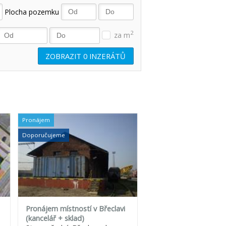
Plocha pozemku
2
za m
ZOBRAZIT
0
INZERÁTŮ
Pronájem
Doporučujeme
Pronájem místností v Břeclavi
(kancelář + sklad)