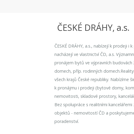
ČESKÉ DRÁHY, a.s.
ČESKÉ DRÁHY, a.s., nabízejí k prodeji i 
nacházejí ve vlastnictví ČD, a.s. Význam
pronájem bytů ve výpravních budovách že
domech, příp. rodinných domech.Reality
všech krajů České republiky. Nabízíme ši
k pronájmu i prodeji (bytové domy, kome
nemovitosti, skladové prostory, kancelá
Bez spolupráce s realitními kancelářemi
objektů - nemovitostí ČD a poskytujem
poradenství.