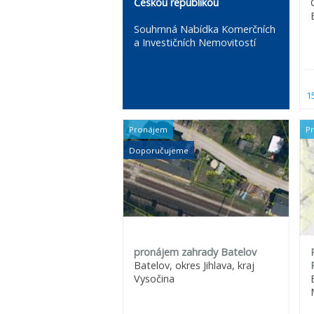
Českou republikou
Souhrnná Nabídka Komerčních
a Investičních Nemovitostí
1
Pronájem
P
Doporučujeme
pronájem zahrady Batelov
Batelov, okres Jihlava, kraj
Vysočina