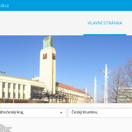
cd.cz
HLAVNÍ STRÁNKA
Jihočeský kraj,
Český Krumlov,