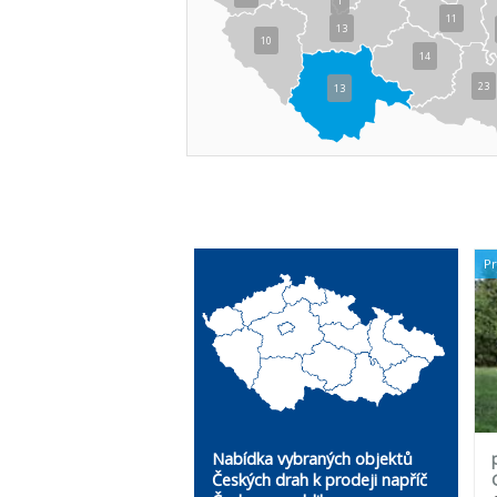
1
11
13
10
14
23
13
P
Nabídka vybraných objektů
Českých drah k prodeji napříč