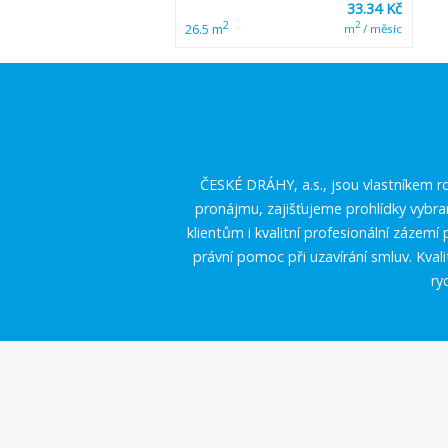
33.34 Kč
2
2
26.5 m
m
/ měsíc
ČESKÉ DRÁHY, a.s., jsou vlastníkem ro
pronájmu, zajišťujeme prohlídky vybr
klientům i kvalitní profesionální zázem
právní pomoc při uzavírání smluv. Kval
ry