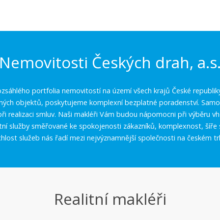
Nemovitosti Českých drah, a.s
zsáhlého portfolia nemovitostí na území všech krajů České republik
aných objektů, poskytujeme komplexní bezplatné poradenství. Samoz
í při realizaci smluv. Naši makléři Vám budou nápomocni při výběru 
itní služby směřované ke spokojenosti zákazníků, komplexnost, šíře 
chlost služeb nás řadí mezi nejvýznamnější společnosti na českém tr
Realitní makléři