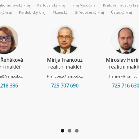
Jihomoravský kraj
Karlovarský kraj
kraj Vysočina
Královéhradecký kra
ý kraj
Pardubický kraj
Plzeňský
Středočeský kraj
Ústecký kraj
entsch
Lenka Borská
Iva Kubíčková
 makléř
realitní makléř
realitní makléř
sm.cd.cz
borska@rsm.cd.cz
kubickova@rsm.cd.cz
3 597
720 967 052
607 001 135