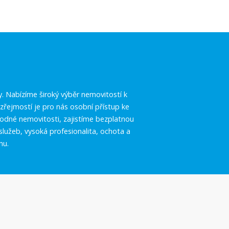
.
y. Nabízíme široký výběr nemovitostí k
řejmostí je pro nás osobní přístup ke
vhodné nemovitosti, zajistíme bezplatnou
služeb, vysoká profesionalita, ochota a
hu.