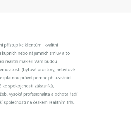
 přístup ke klientům i kvalitní
aci kupních nebo nájemních smluv a to
Naši realitní makléři Vám budou
emovitosti (bytové prostory, nebytové
bezplatnou právní pomoc při uzavírání
é ke spokojenosti zákazníků,
užeb, vysoká profesionalita a ochota řadí
í společnosti na českém realitním trhu.