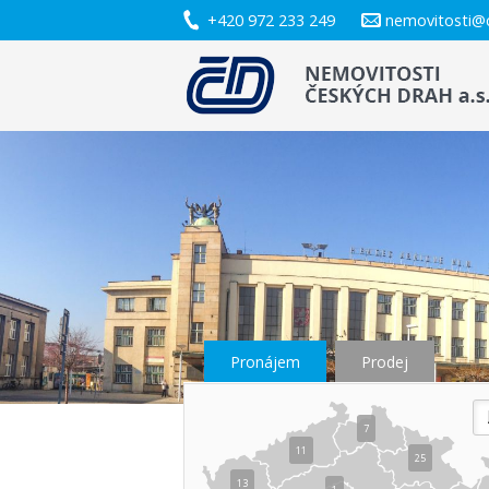
+420 972 233 249
nemovitosti@
Pronájem
Prodej
7
11
25
13