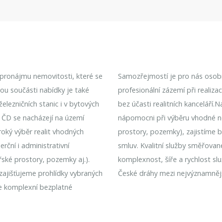
k pronájmu nemovitosti, které se
Samozřejmostí je pro nás osobní
nou součásti nabídky je také
profesionální zázemí při realiz
lezničních stanic i v bytových
bez účasti realitních kanceláří.
 ČD se nacházejí na území
nápomocni při výběru vhodné n
roký výběr realit vhodných
prostory, pozemky), zajistíme 
rční i administrativní
smluv. Kvalitní služby směřovan
řské prostory, pozemky aj.).
komplexnost, šíře a rychlost sl
 zajišťujeme prohlídky vybraných
České dráhy mezi nejvýznamnějš
e komplexní bezplatné