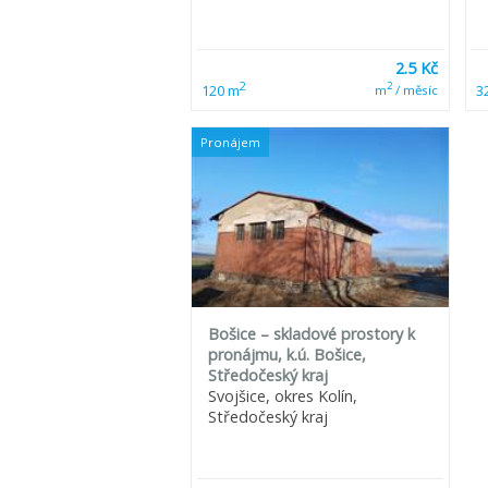
2.5 Kč
2
2
120 m
3
m
/ měsíc
Pronájem
Bošice – skladové prostory k
pronájmu, k.ú. Bošice,
Středočeský kraj
Svojšice, okres Kolín,
Středočeský kraj