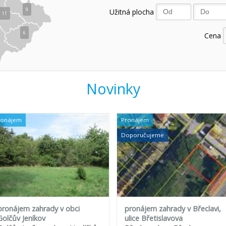
9
Užitná plocha
11
6
Cena
Novinky
ronájem
Pronájem
Doporučujeme
pronájem zahrady v obci
pronájem zahrady v Břeclavi,
Golčův Jeníkov
ulice Břetislavova