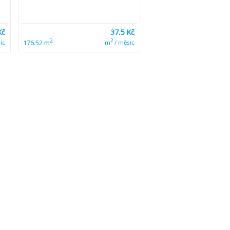
Kč
37.5 Kč
2
2
176.52 m
íc
m
/ měsíc