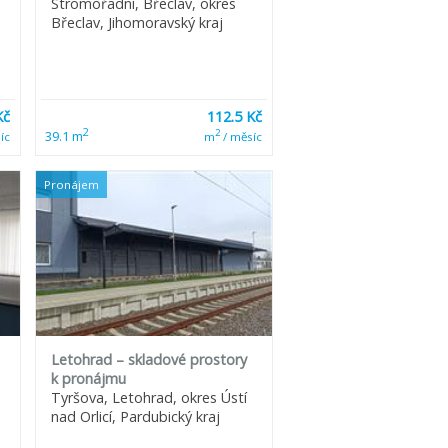
Stromořadní, Břeclav, okres
Břeclav, Jihomoravský kraj
Kč
112.5 Kč
2
2
39.1 m
íc
m
/ měsíc
Pronájem
Letohrad – skladové prostory
k pronájmu
Tyršova, Letohrad, okres Ústí
nad Orlicí, Pardubický kraj