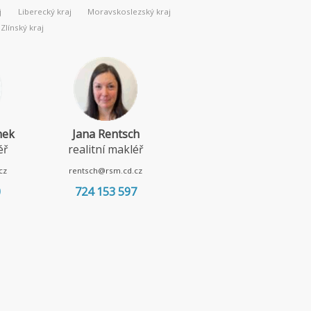
j
Liberecký kraj
Moravskoslezský kraj
Zlínský kraj
Michaela Pavlátová
Zuzana Bílková
realitní makléř
realitní makléř
pavlatova@rsm.cd.cz
bilkova@rsm.cd.cz
607 201 345
702 266 882