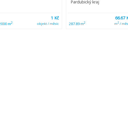
Pardubický kraj
1 Kč
66.67 
2
2
2
2000 m
287.89 m
objekt / měsíc
m
/ měs