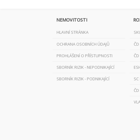
NEMOVITOSTI
RO
HLAVNÍ STRÁNKA
SK
OCHRANA OSOBNÍCH ÚDAJŮ
ČD
PROHLÁŠENÍ O PŘÍSTUPNOSTI
ČD
SBORNÍK RIZIK - NEPODNIKAJÍCÍ
ES
SBORNÍK RIZIK - PODNIKAJÍCÍ
SC
ČD
VL