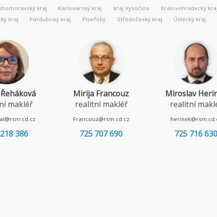
Jihomoravský kraj
Karlovarský kraj
kraj Vysočina
Královéhradecký kra
ý kraj
Pardubický kraj
Plzeňský
Středočeský kraj
Ústecký kraj
 Řeháková
Mirija Francouz
Miroslav Heri
tní makléř
realitní makléř
realitní makl
al@rsm.cd.cz
Francouz@rsm.cd.cz
herinek@rsm.cd.
 218 386
725 707 690
725 716 63