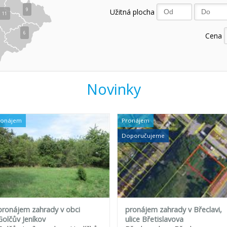
9
Užitná plocha
11
6
Cena
Novinky
ronájem
Pronájem
Doporučujeme
pronájem zahrady v obci
pronájem zahrady v Břeclavi,
Golčův Jeníkov
ulice Břetislavova