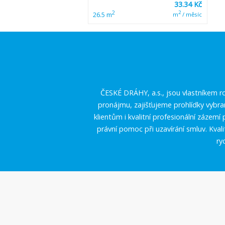
33.34 Kč
2
2
26.5 m
m
/ měsíc
ČESKÉ DRÁHY, a.s., jsou vlastníkem ro
pronájmu, zajišťujeme prohlídky vybr
klientům i kvalitní profesionální zázem
právní pomoc při uzavírání smluv. Kval
ry