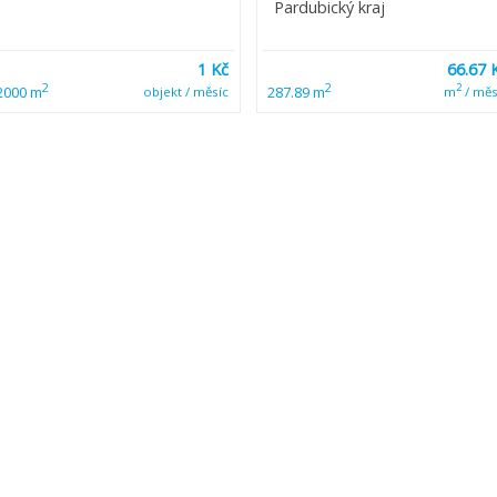
Pardubický kraj
1 Kč
66.67 
2
2
2
2000 m
287.89 m
objekt / měsíc
m
/ měs