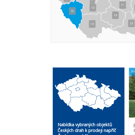
1
11
13
10
14
23
13
P
Nabídka vybraných objektů
Českých drah k prodeji napříč