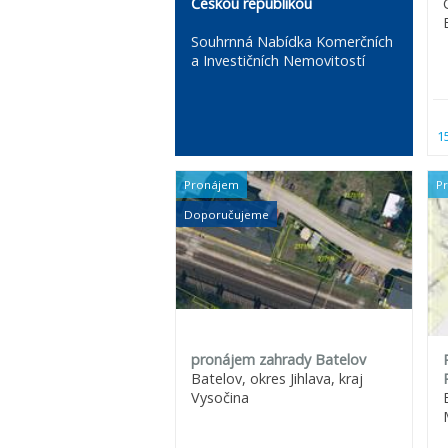
Českou republikou
Souhrnná Nabídka Komerčních
a Investičních Nemovitostí
1
Pronájem
P
Doporučujeme
pronájem zahrady Batelov
Batelov, okres Jihlava, kraj
Vysočina