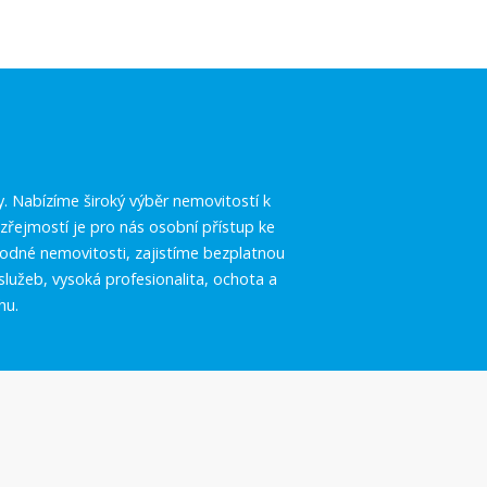
.
y. Nabízíme široký výběr nemovitostí k
řejmostí je pro nás osobní přístup ke
vhodné nemovitosti, zajistíme bezplatnou
služeb, vysoká profesionalita, ochota a
hu.