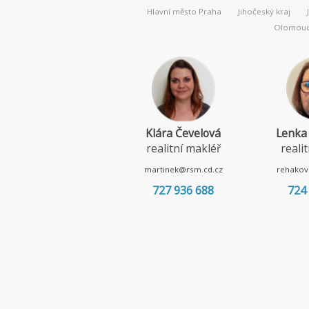
Hlavní město Praha
Jihočeský kraj
Olomouck
Klára Čevelová
Lenka
realitní makléř
reali
martinek@rsm.cd.cz
rehakov
727 936 688
724