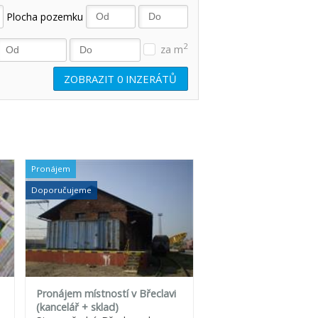
Plocha pozemku
2
za m
ZOBRAZIT
0
INZERÁTŮ
Pronájem
Doporučujeme
Pronájem místností v Břeclavi
(kancelář + sklad)