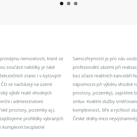
k pronájmu nemovitosti, které se
Samozřejmostí je pro nás osobní
nou součásti nabídky je také
profesionální zázemí při realiz
lezničních stanic i v bytových
bez účasti realitních kanceláří.
 ČD se nacházejí na území
nápomocni při výběru vhodné n
roký výběr realit vhodných
prostory, pozemky), zajistíme 
rční i administrativní
smluv. Kvalitní služby směřovan
řské prostory, pozemky aj.).
komplexnost, šíře a rychlost sl
 zajišťujeme prohlídky vybraných
České dráhy mezi nejvýznamnějš
e komplexní bezplatné