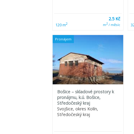
2.5 Kč
2
2
120 m
3
m
/ měsíc
Pronájem
Bošice – skladové prostory k
pronájmu, k.ú. Bošice,
Středočeský kraj
Svojšice, okres Kolín,
Středočeský kraj