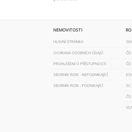
NEMOVITOSTI
RO
HLAVNÍ STRÁNKA
SK
OCHRANA OSOBNÍCH ÚDAJŮ
ČD
PROHLÁŠENÍ O PŘÍSTUPNOSTI
ČD
SBORNÍK RIZIK - NEPODNIKAJÍCÍ
ES
SBORNÍK RIZIK - PODNIKAJÍCÍ
SC
ČD
VL