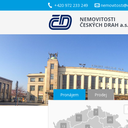
+420 972 233 249
nemovitosti@
Pronájem
Prodej
7
11
25
13