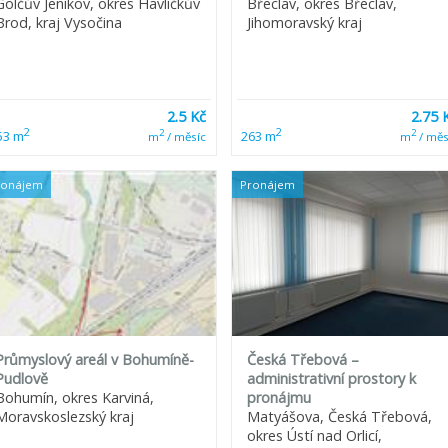
Golčův Jeníkov, okres Havlíčkův
Břeclav, okres Břeclav,
Brod, kraj Vysočina
Jihomoravský kraj
2.5 Kč
2.75 
2
2
2
2
53 m
263 m
m
/ měsíc
m
/ měs
ronájem
Pronájem
Průmyslový areál v Bohumíně-
Česká Třebová –
Pudlově
administrativní prostory k
Bohumín, okres Karviná,
pronájmu
Moravskoslezský kraj
Matyášova, Česká Třebová,
okres Ústí nad Orlicí,