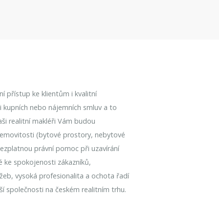
 přístup ke klientům i kvalitní
aci kupních nebo nájemních smluv a to
Naši realitní makléři Vám budou
emovitosti (bytové prostory, nebytové
bezplatnou právní pomoc při uzavírání
é ke spokojenosti zákazníků,
užeb, vysoká profesionalita a ochota řadí
í společnosti na českém realitním trhu.