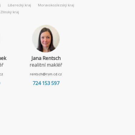
j
Liberecký kraj
Moravskoslezský kraj
Zlínský kraj
nek
Jana Rentsch
Lenka Borská
éř
realitní makléř
realitní makléř
cz
rentsch@rsm.cd.cz
borska@rsm.cd.cz
0
724 153 597
720 967 052