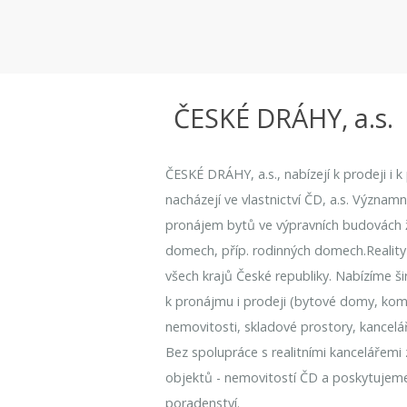
ČESKÉ DRÁHY, a.s.
ČESKÉ DRÁHY, a.s., nabízejí k prodeji i 
nacházejí ve vlastnictví ČD, a.s. Význam
pronájem bytů ve výpravních budovách že
domech, příp. rodinných domech.Reality
všech krajů České republiky. Nabízíme ši
k pronájmu i prodeji (bytové domy, kome
nemovitosti, skladové prostory, kancelá
Bez spolupráce s realitními kancelářemi
objektů - nemovitostí ČD a poskytujem
poradenství.