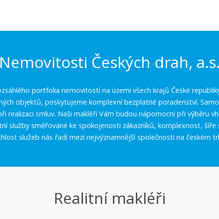
Nemovitosti Českých drah, a.s
zsáhlého portfolia nemovitostí na území všech krajů České republik
aných objektů, poskytujeme komplexní bezplatné poradenství. Samoz
í při realizaci smluv. Naši makléři Vám budou nápomocni při výběru 
itní služby směřované ke spokojenosti zákazníků, komplexnost, šíře 
chlost služeb nás řadí mezi nejvýznamnější společnosti na českém tr
Realitní makléři