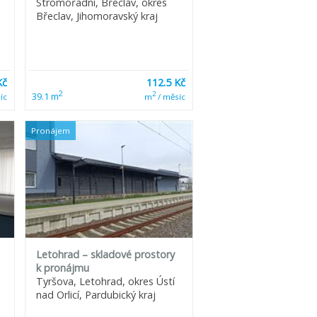
Stromořadní, Břeclav, okres
Břeclav, Jihomoravský kraj
Kč
112.5 Kč
2
2
39.1 m
íc
m
/ měsíc
Pronájem
Letohrad – skladové prostory
k pronájmu
Tyršova, Letohrad, okres Ústí
nad Orlicí, Pardubický kraj