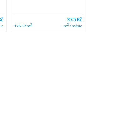
Kč
37.5 Kč
2
2
176.52 m
íc
m
/ měsíc