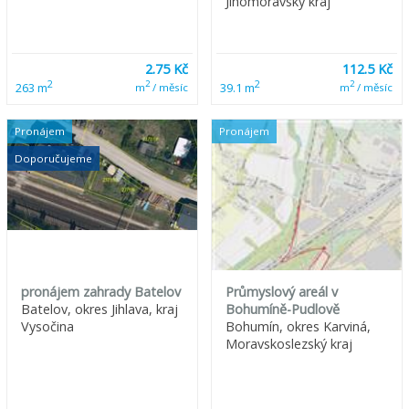
Jihomoravský kraj
2.75 Kč
112.5 Kč
2
2
2
2
263 m
39.1 m
m
/ měsíc
m
/ měsíc
Pronájem
Pronájem
Doporučujeme
pronájem zahrady Batelov
Průmyslový areál v
Batelov, okres Jihlava, kraj
Bohumíně-Pudlově
Vysočina
Bohumín, okres Karviná,
Moravskoslezský kraj