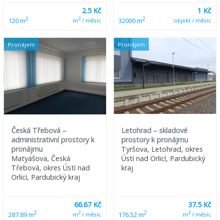
2.5 Kč
1 Kč
2
2
2
120 m
32000 m
m
/ měsíc
objekt / měsíc
Pronájem
Pronájem
Česká Třebová –
Letohrad – skladové
administrativní prostory k
prostory k pronájmu
pronájmu
Tyršova, Letohrad, okres
Matyášova, Česká
Ústí nad Orlicí, Pardubický
Třebová, okres Ústí nad
kraj
Orlicí, Pardubický kraj
66.67 Kč
37.5 Kč
2
2
2
2
287.89 m
176.52 m
m
/ měsíc
m
/ měsíc