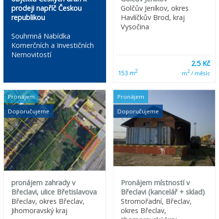
prodeji napříč Českou
Golčův Jeníkov, okres
republikou
Havlíčkův Brod, kraj
Vysočina
Souhrnná Nabídka
Komerčních a Investičních
Nemovitostí
2.5 Kč
2
2
153 m
m
/ měsíc
Pronájem
Pronájem
Doporučujeme
Doporučujeme
pronájem zahrady v
Pronájem místností v
Břeclavi, ulice Břetislavova
Břeclavi (kancelář + sklad)
Břeclav, okres Břeclav,
Stromořadní, Břeclav,
Jihomoravský kraj
okres Břeclav,