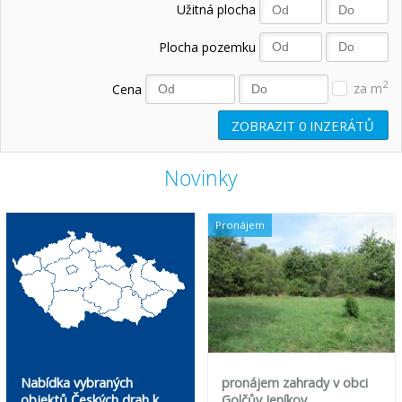
Užitná plocha
Plocha pozemku
2
Cena
za m
ZOBRAZIT
0
INZERÁTŮ
Novinky
Pronájem
Nabídka vybraných
pronájem zahrady v obci
objektů Českých drah k
Golčův Jeníkov