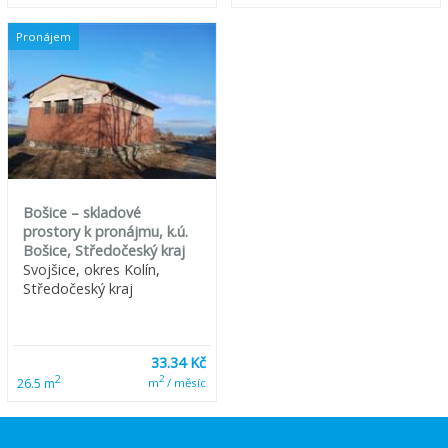
Pronájem
Bošice – skladové
prostory k pronájmu, k.ú.
Bošice, Středočeský kraj
Svojšice, okres Kolín,
Středočeský kraj
33.34 Kč
2
2
26.5 m
m
/ měsíc