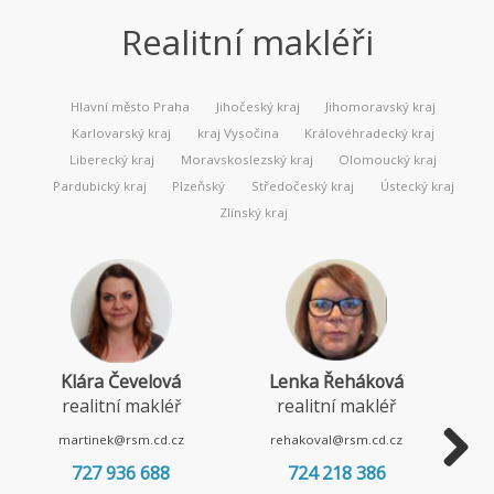
Realitní makléři
Hlavní město Praha
Jihočeský kraj
Jihomoravský kraj
Karlovarský kraj
kraj Vysočina
Královéhradecký kraj
Liberecký kraj
Moravskoslezský kraj
Olomoucký kraj
Pardubický kraj
Plzeňský
Středočeský kraj
Ústecký kraj
Zlínský kraj
Klára Čevelová
Lenka Řeháková
realitní makléř
realitní makléř
martinek@rsm.cd.cz
rehakoval@rsm.cd.cz
727 936 688
724 218 386
Next