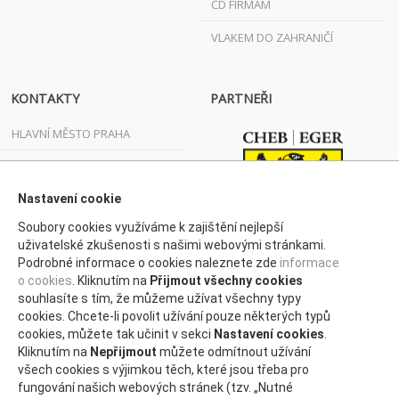
ČD FIRMÁM
VLAKEM DO ZAHRANIČÍ
KONTAKTY
PARTNEŘI
HLAVNÍ MĚSTO PRAHA
JIHOČESKÝ KRAJ
JIHOMORAVSKÝ KRAJ
Nastavení cookie
Soubory cookies využíváme k zajištění nejlepší
KARLOVARSKÝ KRAJ
uživatelské zkušenosti s našimi webovými stránkami.
Podrobné informace o cookies naleznete zde
informace
KRAJ VYSOČINA
o cookies
. Kliknutím na
Přijmout všechny cookies
KRÁLOVÉHRADECKÝ KRAJ
souhlasíte s tím, že můžeme užívat všechny typy
cookies. Chcete-li povolit užívání pouze některých typů
LIBERECKÝ KRAJ
cookies, můžete tak učinit v sekci
Nastavení cookies
.
Kliknutím na
Nepřijmout
můžete odmítnout užívání
MORAVSKOSLEZSKÝ KRAJ
všech cookies s výjimkou těch, které jsou třeba pro
fungování našich webových stránek (tzv. „Nutné
OLOMOUCKÝ KRAJ