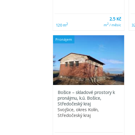
2.5 Kč
2
2
120 m
3
m
/ měsíc
Pronájem
Bošice – skladové prostory k
pronájmu, k.ú. Bošice,
Středočeský kraj
Svojšice, okres Kolín,
Středočeský kraj