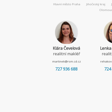
Hlavní město Praha
Jihočeský kraj
Olomouck
Klára Čevelová
Lenka
realitní makléř
reali
martinek@rsm.cd.cz
rehakov
727 936 688
724