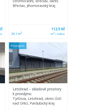
Stromořadní, Břeclav, okres
Břeclav, Jihomoravský kraj
Kč
112.5 Kč
2
2
39.1 m
íc
m
/ měsíc
Pronájem
Letohrad – skladové prostory
k pronájmu
Tyršova, Letohrad, okres Ústí
nad Orlicí, Pardubický kraj