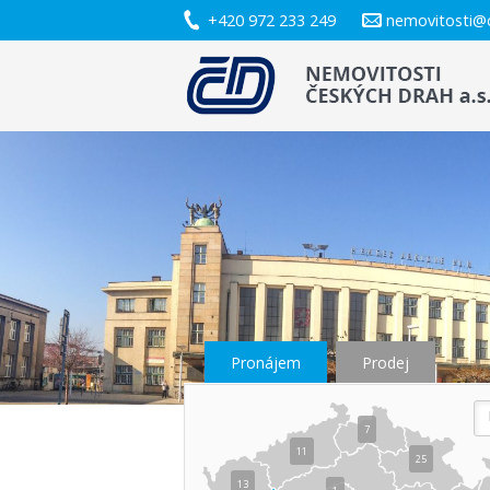
+420 972 233 249
nemovitosti@
Pronájem
Prodej
7
11
25
13