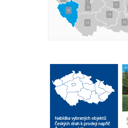
1
11
13
10
14
23
13
P
Nabídka vybraných objektů
Českých drah k prodeji napříč