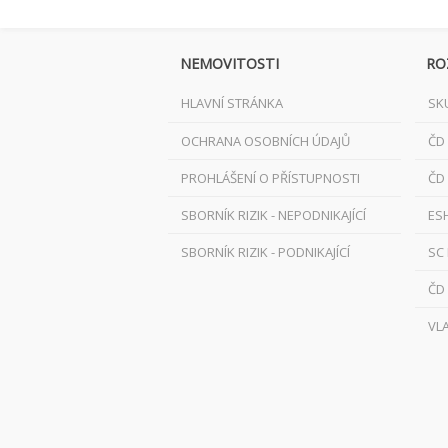
NEMOVITOSTI
RO
HLAVNÍ STRÁNKA
SK
OCHRANA OSOBNÍCH ÚDAJŮ
ČD
PROHLÁŠENÍ O PŘÍSTUPNOSTI
ČD
SBORNÍK RIZIK - NEPODNIKAJÍCÍ
ES
SBORNÍK RIZIK - PODNIKAJÍCÍ
SC
ČD
VL