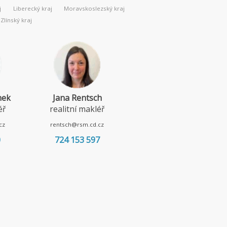
j
Liberecký kraj
Moravskoslezský kraj
Zlínský kraj
nek
Jana Rentsch
Lenka Borská
éř
realitní makléř
realitní makléř
cz
rentsch@rsm.cd.cz
borska@rsm.cd.cz
0
724 153 597
720 967 052