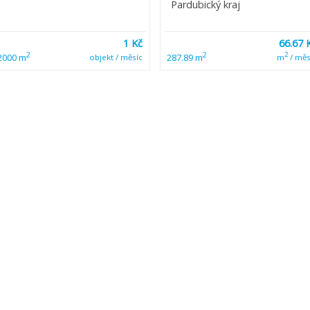
Pardubický kraj
1 Kč
66.67 
2
2
2
2000 m
287.89 m
objekt / měsíc
m
/ měs