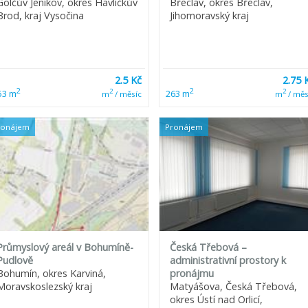
Golčův Jeníkov, okres Havlíčkův
Břeclav, okres Břeclav,
Brod, kraj Vysočina
Jihomoravský kraj
2.5 Kč
2.75 
2
2
2
2
53 m
263 m
m
/ měsíc
m
/ měs
ronájem
Pronájem
Průmyslový areál v Bohumíně-
Česká Třebová –
Pudlově
administrativní prostory k
Bohumín, okres Karviná,
pronájmu
Moravskoslezský kraj
Matyášova, Česká Třebová,
okres Ústí nad Orlicí,