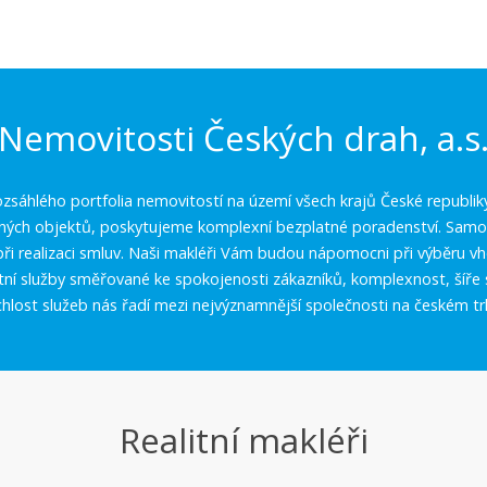
Nemovitosti Českých drah, a.s
zsáhlého portfolia nemovitostí na území všech krajů České republik
aných objektů, poskytujeme komplexní bezplatné poradenství. Samoz
í při realizaci smluv. Naši makléři Vám budou nápomocni při výběru 
itní služby směřované ke spokojenosti zákazníků, komplexnost, šíře 
chlost služeb nás řadí mezi nejvýznamnější společnosti na českém tr
Realitní makléři