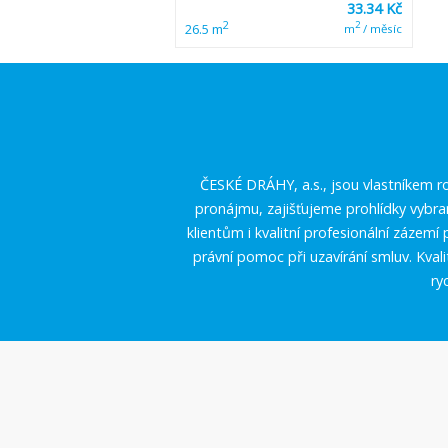
33.34 Kč
2
2
26.5 m
m
/ měsíc
ČESKÉ DRÁHY, a.s., jsou vlastníkem ro
pronájmu, zajišťujeme prohlídky vybr
klientům i kvalitní profesionální zázem
právní pomoc při uzavírání smluv. Kval
ry