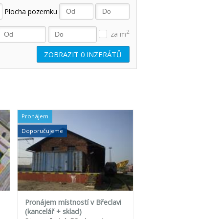
Plocha pozemku
2
za m
ZOBRAZIT
0
INZERÁTŮ
Pronájem
Doporučujeme
Pronájem místností v Břeclavi
(kancelář + sklad)