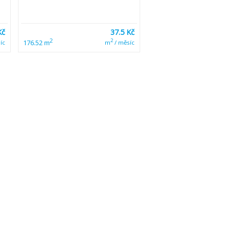
Kč
37.5 Kč
2
2
176.52 m
íc
m
/ měsíc