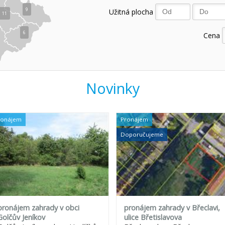
9
Užitná plocha
11
6
Cena
Novinky
ronájem
Pronájem
Doporučujeme
pronájem zahrady v obci
pronájem zahrady v Břeclavi,
Golčův Jeníkov
ulice Břetislavova