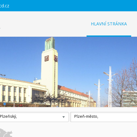
cd.cz
HLAVNÍ STRÁNKA
Plzeňský,
Plzeň-město,