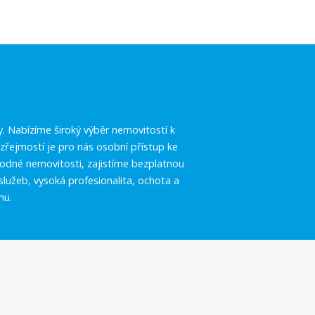
.
y. Nabízíme široký výběr nemovitostí k
řejmostí je pro nás osobní přístup ke
vhodné nemovitosti, zajistíme bezplatnou
služeb, vysoká profesionalita, ochota a
hu.