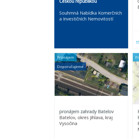
Českou republikou
Souhrnná Nabídka Komerčních
a Investičních Nemovitostí
1
Pronájem
P
Doporučujeme
pronájem zahrady Batelov
Batelov, okres Jihlava, kraj
Vysočina