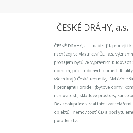
ČESKÉ DRÁHY, a.s.
ČESKÉ DRÁHY, a.s., nabízejí k prodeji i 
nacházejí ve vlastnictví ČD, a.s. Význam
pronájem bytů ve výpravních budovách že
domech, příp. rodinných domech.Reality
všech krajů České republiky. Nabízíme ši
k pronájmu i prodeji (bytové domy, kome
nemovitosti, skladové prostory, kancelá
Bez spolupráce s realitními kancelářemi
objektů - nemovitostí ČD a poskytujem
poradenství.