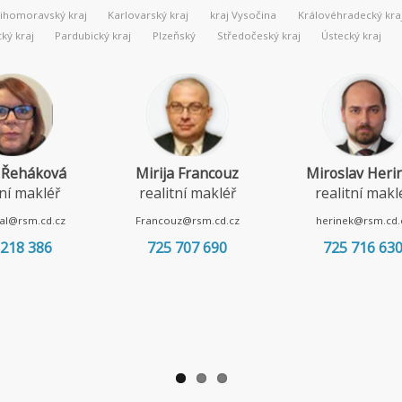
Jihomoravský kraj
Karlovarský kraj
kraj Vysočina
Královéhradecký kra
ý kraj
Pardubický kraj
Plzeňský
Středočeský kraj
Ústecký kraj
 Řeháková
Mirija Francouz
Miroslav Heri
tní makléř
realitní makléř
realitní makl
al@rsm.cd.cz
Francouz@rsm.cd.cz
herinek@rsm.cd.
 218 386
725 707 690
725 716 63