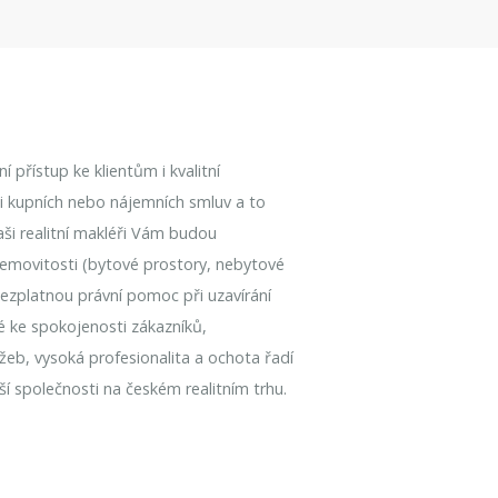
 přístup ke klientům i kvalitní
aci kupních nebo nájemních smluv a to
Naši realitní makléři Vám budou
emovitosti (bytové prostory, nebytové
bezplatnou právní pomoc při uzavírání
é ke spokojenosti zákazníků,
užeb, vysoká profesionalita a ochota řadí
í společnosti na českém realitním trhu.