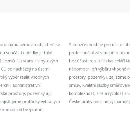
k pronájmu nemovitosti, které se
Samozřejmostí je pro nás osobní
nou součásti nabídky je také
profesionální zázemí při realiz
lezničních stanic i v bytových
bez účasti realitních kanceláří.
 ČD se nacházejí na území
nápomocni při výběru vhodné n
roký výběr realit vhodných
prostory, pozemky), zajistíme 
rční i administrativní
smluv. Kvalitní služby směřovan
řské prostory, pozemky aj.).
komplexnost, šíře a rychlost sl
 zajišťujeme prohlídky vybraných
České dráhy mezi nejvýznamnějš
e komplexní bezplatné