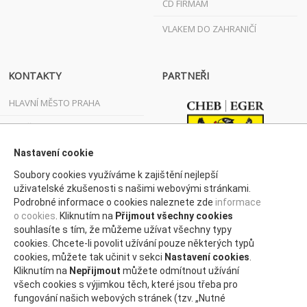
ČD FIRMÁM
VLAKEM DO ZAHRANIČÍ
KONTAKTY
PARTNEŘI
HLAVNÍ MĚSTO PRAHA
JIHOČESKÝ KRAJ
JIHOMORAVSKÝ KRAJ
Nastavení cookie
Soubory cookies využíváme k zajištění nejlepší
KARLOVARSKÝ KRAJ
uživatelské zkušenosti s našimi webovými stránkami.
Podrobné informace o cookies naleznete zde
informace
KRAJ VYSOČINA
o cookies
. Kliknutím na
Přijmout všechny cookies
KRÁLOVÉHRADECKÝ KRAJ
souhlasíte s tím, že můžeme užívat všechny typy
cookies. Chcete-li povolit užívání pouze některých typů
LIBERECKÝ KRAJ
cookies, můžete tak učinit v sekci
Nastavení cookies
.
Kliknutím na
Nepřijmout
můžete odmítnout užívání
MORAVSKOSLEZSKÝ KRAJ
všech cookies s výjimkou těch, které jsou třeba pro
fungování našich webových stránek (tzv. „Nutné
OLOMOUCKÝ KRAJ