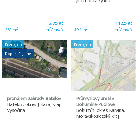
Jihomoravský kraj
2.75 Kč
112.5 Kč
2
2
2
2
263 m
39.1 m
m
/ měsíc
m
/ měsíc
Pronájem
Pronájem
Doporučujeme
pronájem zahrady Batelov
Průmyslový areál v
Batelov, okres Jihlava, kraj
Bohumíně-Pudlově
Vysočina
Bohumín, okres Karviná,
Moravskoslezský kraj