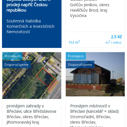
prodeji napříč Českou
Golčův Jeníkov, okres
republikou
Havlíčkův Brod, kraj
Vysočina
Souhrnná Nabídka
Komerčních a Investičních
Nemovitostí
2.5 Kč
2
2
153 m
m
/ měsíc
Pronájem
Pronájem
Doporučujeme
Doporučujeme
pronájem zahrady v
Pronájem místností v
Břeclavi, ulice Břetislavova
Břeclavi (kancelář + sklad)
Břeclav, okres Břeclav,
Stromořadní, Břeclav,
Jihomoravský kraj
okres Břeclav,