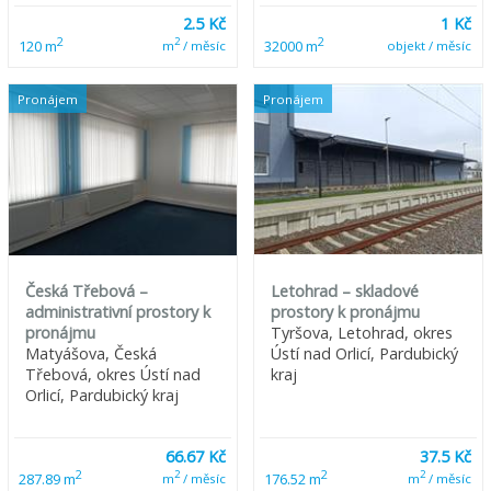
2.5 Kč
1 Kč
2
2
2
120 m
32000 m
m
/ měsíc
objekt / měsíc
Pronájem
Pronájem
Česká Třebová –
Letohrad – skladové
administrativní prostory k
prostory k pronájmu
pronájmu
Tyršova, Letohrad, okres
Matyášova, Česká
Ústí nad Orlicí, Pardubický
Třebová, okres Ústí nad
kraj
Orlicí, Pardubický kraj
66.67 Kč
37.5 Kč
2
2
2
2
287.89 m
176.52 m
m
/ měsíc
m
/ měsíc