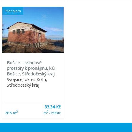
Pronájem
Bošice – skladové
prostory k pronájmu, k.ú.
Bošice, Středočeský kraj
Svojšice, okres Kolín,
Středočeský kraj
33.34 Kč
2
2
26.5 m
m
/ měsíc