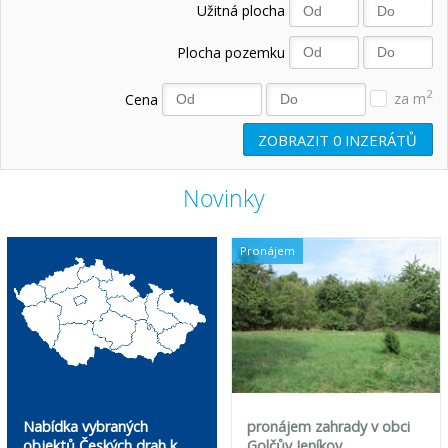
Užitná plocha
Plocha pozemku
2
Cena
za m
ZOBRAZIT
0
INZERÁTŮ
Novinky
Pronájem
Nabídka vybraných
pronájem zahrady v obci
objektů Českých drah k
Golčův Jeníkov