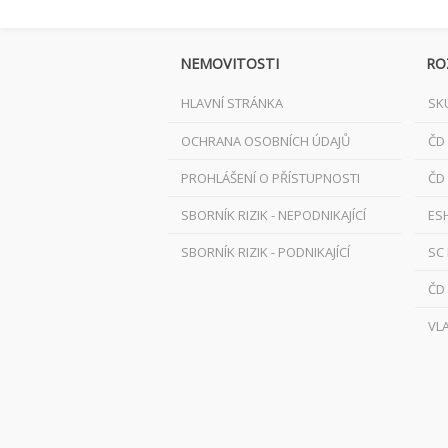
NEMOVITOSTI
RO
HLAVNÍ STRÁNKA
SK
OCHRANA OSOBNÍCH ÚDAJŮ
ČD
PROHLÁŠENÍ O PŘÍSTUPNOSTI
ČD
SBORNÍK RIZIK - NEPODNIKAJÍCÍ
ES
SBORNÍK RIZIK - PODNIKAJÍCÍ
SC
ČD
VL