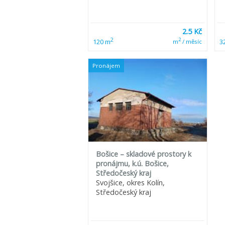
2.5 Kč
2
2
120 m
3
m
/ měsíc
Pronájem
Bošice – skladové prostory k
pronájmu, k.ú. Bošice,
Středočeský kraj
Svojšice, okres Kolín,
Středočeský kraj