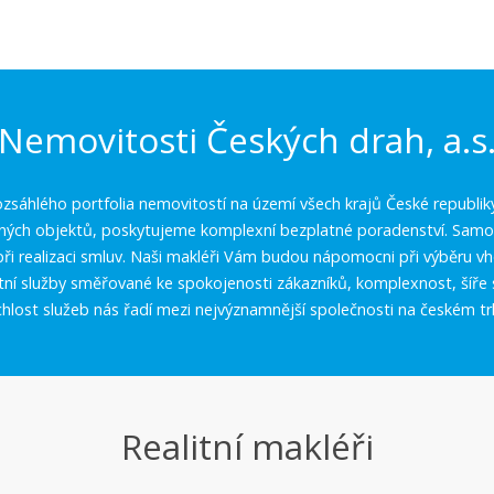
Nemovitosti Českých drah, a.s
zsáhlého portfolia nemovitostí na území všech krajů České republik
aných objektů, poskytujeme komplexní bezplatné poradenství. Samoz
í při realizaci smluv. Naši makléři Vám budou nápomocni při výběru 
itní služby směřované ke spokojenosti zákazníků, komplexnost, šíře 
chlost služeb nás řadí mezi nejvýznamnější společnosti na českém tr
Realitní makléři