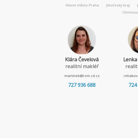
Hlavní město Praha
Jihočeský kraj
Olomouck
Klára Čevelová
Lenka
realitní makléř
reali
martinek@rsm.cd.cz
rehakov
727 936 688
724