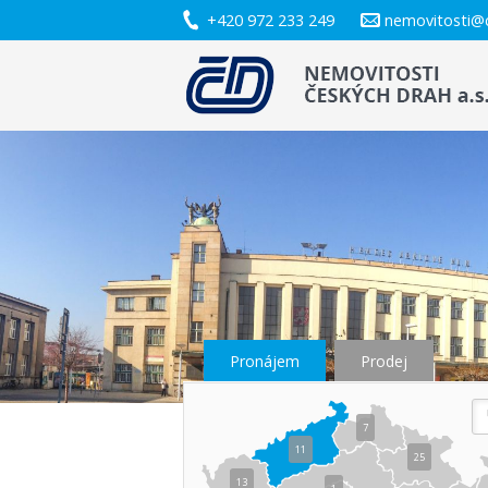
+420 972 233 249
nemovitosti@
Pronájem
Prodej
7
11
25
13