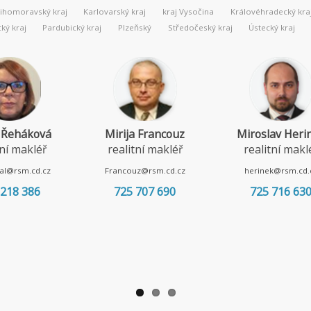
Jihomoravský kraj
Karlovarský kraj
kraj Vysočina
Královéhradecký kra
ý kraj
Pardubický kraj
Plzeňský
Středočeský kraj
Ústecký kraj
 Řeháková
Mirija Francouz
Miroslav Heri
tní makléř
realitní makléř
realitní makl
al@rsm.cd.cz
Francouz@rsm.cd.cz
herinek@rsm.cd.
 218 386
725 707 690
725 716 63