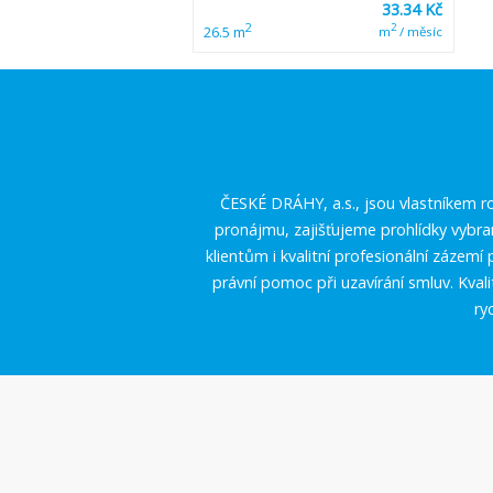
33.34 Kč
2
2
26.5 m
m
/ měsíc
ČESKÉ DRÁHY, a.s., jsou vlastníkem ro
pronájmu, zajišťujeme prohlídky vybr
klientům i kvalitní profesionální zázem
právní pomoc při uzavírání smluv. Kval
ry