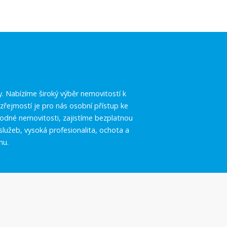
.
y. Nabízíme široký výběr nemovitostí k
řejmostí je pro nás osobní přístup ke
vhodné nemovitosti, zajistíme bezplatnou
služeb, vysoká profesionalita, ochota a
hu.