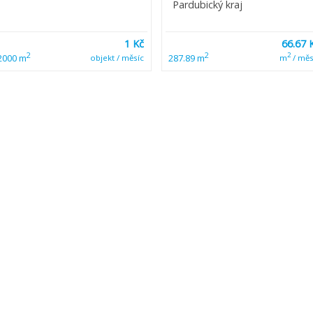
Pardubický kraj
1 Kč
66.67 
2
2
2
2000 m
287.89 m
objekt / měsíc
m
/ měs