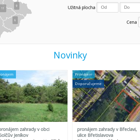
9
Užitná plocha
11
6
Cena
Novinky
ronájem
Pronájem
Doporučujeme
pronájem zahrady v obci
pronájem zahrady v Břeclavi,
Golčův Jeníkov
ulice Břetislavova