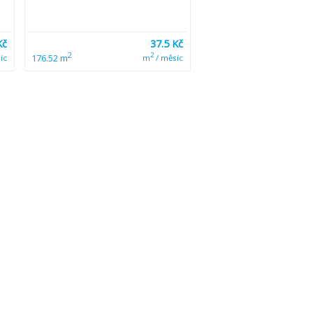
Kč
37.5 Kč
2
2
176.52 m
íc
m
/ měsíc