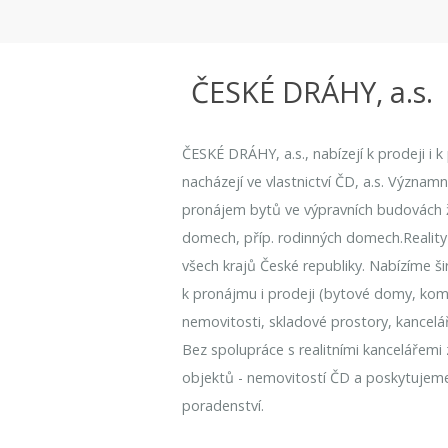
ČESKÉ DRÁHY, a.s.
ČESKÉ DRÁHY, a.s., nabízejí k prodeji i 
nacházejí ve vlastnictví ČD, a.s. Význam
pronájem bytů ve výpravních budovách že
domech, příp. rodinných domech.Reality
všech krajů České republiky. Nabízíme ši
k pronájmu i prodeji (bytové domy, kome
nemovitosti, skladové prostory, kancelá
Bez spolupráce s realitními kancelářemi
objektů - nemovitostí ČD a poskytujem
poradenství.