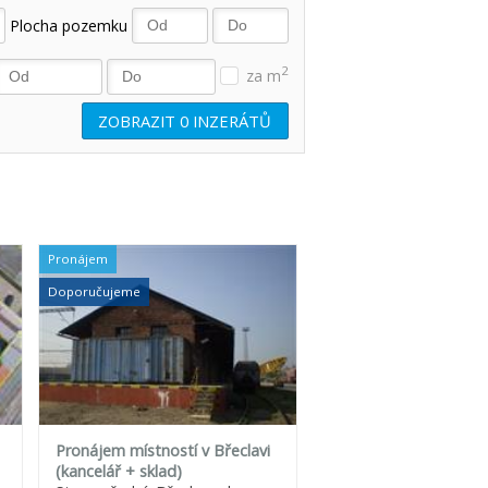
Plocha pozemku
2
za m
ZOBRAZIT
0
INZERÁTŮ
Pronájem
Doporučujeme
Pronájem místností v Břeclavi
(kancelář + sklad)