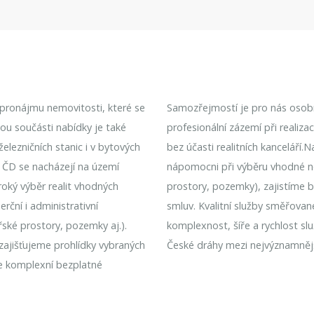
k pronájmu nemovitosti, které se
Samozřejmostí je pro nás osobní
nou součásti nabídky je také
profesionální zázemí při realiz
lezničních stanic i v bytových
bez účasti realitních kanceláří.
 ČD se nacházejí na území
nápomocni při výběru vhodné n
roký výběr realit vhodných
prostory, pozemky), zajistíme 
rční i administrativní
smluv. Kvalitní služby směřovan
řské prostory, pozemky aj.).
komplexnost, šíře a rychlost sl
 zajišťujeme prohlídky vybraných
České dráhy mezi nejvýznamnějš
e komplexní bezplatné