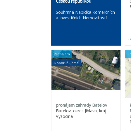
Českou republikou
Souhrnná Nabídka Komerčních
a Investičních Nemovitostí
1
Pronájem
P
Doporučujeme
pronájem zahrady Batelov
Batelov, okres Jihlava, kraj
Vysočina