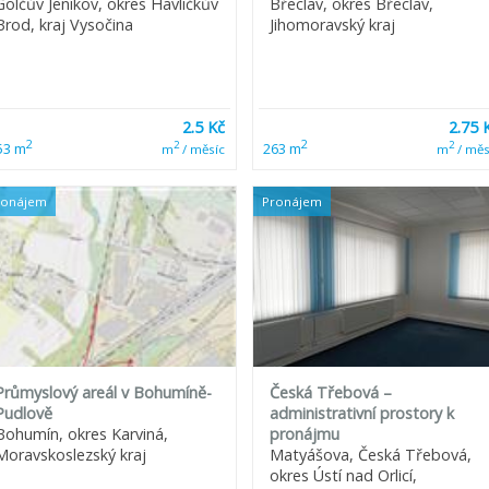
Golčův Jeníkov, okres Havlíčkův
Břeclav, okres Břeclav,
Brod, kraj Vysočina
Jihomoravský kraj
2.5 Kč
2.75 
2
2
2
2
53 m
263 m
m
/ měsíc
m
/ měs
ronájem
Pronájem
Průmyslový areál v Bohumíně-
Česká Třebová –
Pudlově
administrativní prostory k
Bohumín, okres Karviná,
pronájmu
Moravskoslezský kraj
Matyášova, Česká Třebová,
okres Ústí nad Orlicí,