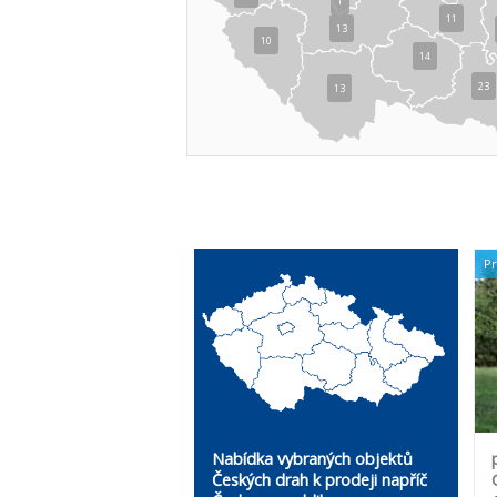
1
11
13
10
14
23
13
P
Nabídka vybraných objektů
Českých drah k prodeji napříč