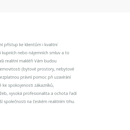
 přístup ke klientům i kvalitní
aci kupních nebo nájemních smluv a to
Naši realitní makléři Vám budou
emovitosti (bytové prostory, nebytové
bezplatnou právní pomoc při uzavírání
é ke spokojenosti zákazníků,
užeb, vysoká profesionalita a ochota řadí
í společnosti na českém realitním trhu.