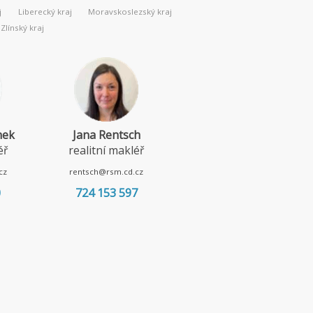
j
Liberecký kraj
Moravskoslezský kraj
Zlínský kraj
nek
Jana Rentsch
Lenka Borská
éř
realitní makléř
realitní makléř
cz
rentsch@rsm.cd.cz
borska@rsm.cd.cz
0
724 153 597
720 967 052