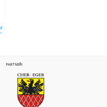
Kč
íc
PARTNEŘI