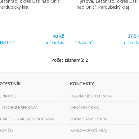
Letohrad, okres Ústí nad Orlicí,
Tyršova, Letohrad, okres Ústí
Pardubický kraj
nad Orlicí, Pardubický kraj
40 Kč
37.5 
2
2
2
2
44.41 m
176.52 m
m
/ měsíc
m
/ měs
Počet záznamů: 2
ZCESTNÍK
KONTAKTY
UPINA ČD
HLAVNÍ MĚSTO PRAHA
 - OSOBNÍ PŘEPRAVA
JIHOČESKÝ KRAJ
 CARGO - NÁKLADNÍ DOPRAVA
JIHOMORAVSKÝ KRAJ
HOP ČD
KARLOVARSKÝ KRAJ