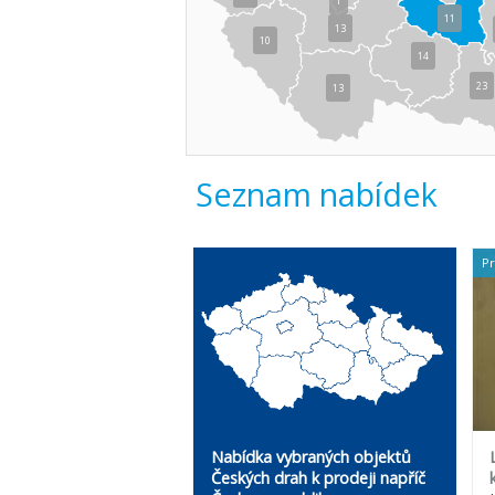
1
11
13
10
14
23
13
Seznam nabídek
P
Nabídka vybraných objektů
Českých drah k prodeji napříč