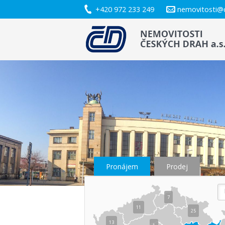
+420 972 233 249
nemovitosti@
Pronájem
Prodej
7
11
25
13