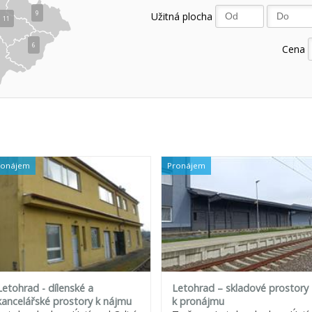
9
Užitná plocha
11
6
Cena
ronájem
Pronájem
Letohrad - dílenské a
Letohrad – skladové prostory
kancelářské prostory k nájmu
k pronájmu