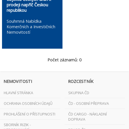
prodeji napříč Českou
republikou
Souhrnná Nabídka
Komerčních a Investičních
Nemovitostí
Počet záznamů: 0
NEMOVITOSTI
ROZCESTNÍK
HLAVNÍ STRÁNKA
SKUPINA ČD
OCHRANA OSOBNÍCH ÚDAJŮ
ČD - OSOBNÍ PŘEPRAVA
PROHLÁŠENÍ O PŘÍSTUPNOSTI
ČD CARGO - NÁKLADNÍ
DOPRAVA
SBORNÍK RIZIK -