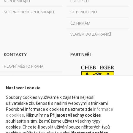
NEPODNIKAJÍCÍ
ESHOP ČD
SBORNÍK RIZIK - PODNIKAJÍCÍ
SC PENDOLINO
ČD FIRMÁM
VLAKEM DO ZAHRANIČÍ
KONTAKTY
PARTNEŘI
HLAVNÍ MĚSTO PRAHA
JIHOČESKÝ KRAJ
JIHOMORAVSKÝ KRAJ
Nastavení cookie
Soubory cookies využíváme k zajištění nejlepší
KARLOVARSKÝ KRAJ
uživatelské zkušenosti s našimi webovými stránkami.
Podrobné informace o cookies naleznete zde
informace
KRAJ VYSOČINA
o cookies
. Kliknutím na
Přijmout všechny cookies
KRÁLOVÉHRADECKÝ KRAJ
souhlasíte s tím, že můžeme užívat všechny typy
cookies. Chcete-li povolit užívání pouze některých typů
LIBERECKÝ KRAJ