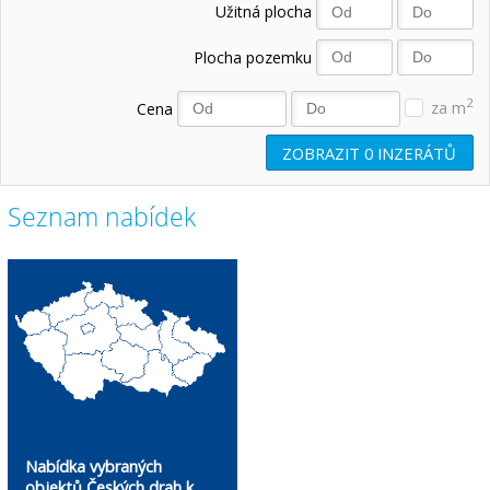
Užitná plocha
Plocha pozemku
2
Cena
za m
ZOBRAZIT
0
INZERÁTŮ
Seznam nabídek
Nabídka vybraných
objektů Českých drah k