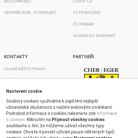
NEPODNIKAJÍCÍ
ESHOP ČD
SBORNÍK RIZIK - PODNIKAJÍCÍ
SC PENDOLINO
ČD FIRMÁM
VLAKEM DO ZAHRANIČÍ
KONTAKTY
PARTNEŘI
HLAVNÍ MĚSTO PRAHA
JIHOČESKÝ KRAJ
JIHOMORAVSKÝ KRAJ
Nastavení cookie
Soubory cookies využíváme k zajištění nejlepší
KARLOVARSKÝ KRAJ
uživatelské zkušenosti s našimi webovými stránkami.
Podrobné informace o cookies naleznete zde
informace
KRAJ VYSOČINA
o cookies
. Kliknutím na
Přijmout všechny cookies
KRÁLOVÉHRADECKÝ KRAJ
souhlasíte s tím, že můžeme užívat všechny typy
cookies. Chcete-li povolit užívání pouze některých typů
LIBERECKÝ KRAJ