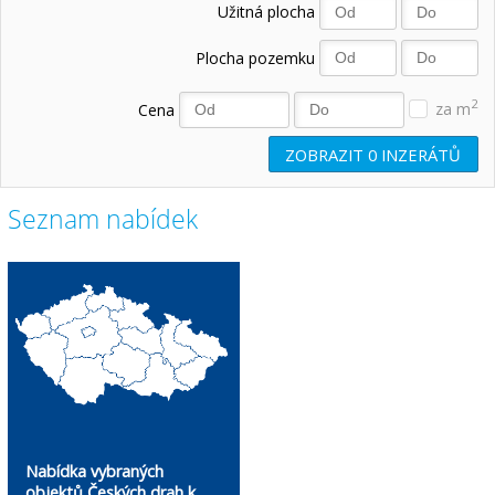
Užitná plocha
Plocha pozemku
2
Cena
za m
ZOBRAZIT
0
INZERÁTŮ
Seznam nabídek
Nabídka vybraných
objektů Českých drah k