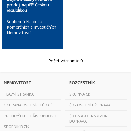
prodeji napříč Českou
republikou
Souhrnná Nabídka
Komerčních a Investičních
Nemovitostí
Počet záznamů: 0
NEMOVITOSTI
ROZCESTNÍK
HLAVNÍ STRÁNKA
SKUPINA ČD
OCHRANA OSOBNÍCH ÚDAJŮ
ČD - OSOBNÍ PŘEPRAVA
PROHLÁŠENÍ O PŘÍSTUPNOSTI
ČD CARGO - NÁKLADNÍ
DOPRAVA
SBORNÍK RIZIK -