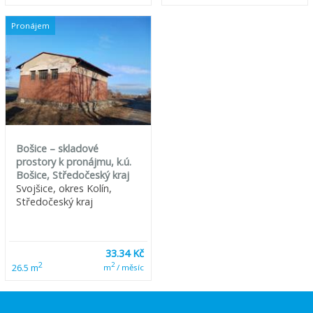
Pronájem
Bošice – skladové
prostory k pronájmu, k.ú.
Bošice, Středočeský kraj
Svojšice, okres Kolín,
Středočeský kraj
33.34 Kč
2
2
26.5 m
m
/ měsíc