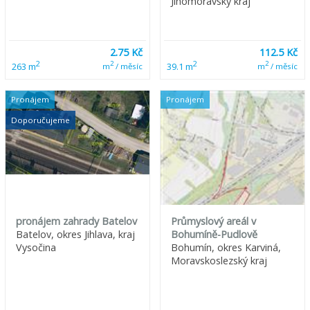
Jihomoravský kraj
2.75 Kč
112.5 Kč
2
2
2
2
263 m
39.1 m
m
/ měsíc
m
/ měsíc
Pronájem
Pronájem
Doporučujeme
pronájem zahrady Batelov
Průmyslový areál v
Batelov, okres Jihlava, kraj
Bohumíně-Pudlově
Vysočina
Bohumín, okres Karviná,
Moravskoslezský kraj