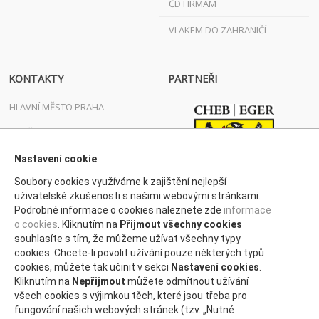
ČD FIRMÁM
VLAKEM DO ZAHRANIČÍ
KONTAKTY
PARTNEŘI
HLAVNÍ MĚSTO PRAHA
JIHOČESKÝ KRAJ
JIHOMORAVSKÝ KRAJ
Nastavení cookie
Soubory cookies využíváme k zajištění nejlepší
KARLOVARSKÝ KRAJ
uživatelské zkušenosti s našimi webovými stránkami.
Podrobné informace o cookies naleznete zde
informace
KRAJ VYSOČINA
o cookies
. Kliknutím na
Přijmout všechny cookies
KRÁLOVÉHRADECKÝ KRAJ
souhlasíte s tím, že můžeme užívat všechny typy
cookies. Chcete-li povolit užívání pouze některých typů
LIBERECKÝ KRAJ
cookies, můžete tak učinit v sekci
Nastavení cookies
.
Kliknutím na
Nepřijmout
můžete odmítnout užívání
MORAVSKOSLEZSKÝ KRAJ
všech cookies s výjimkou těch, které jsou třeba pro
fungování našich webových stránek (tzv. „Nutné
OLOMOUCKÝ KRAJ