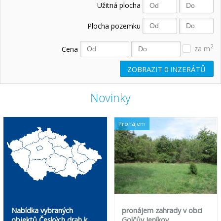
Užitná plocha
Plocha pozemku
2
Cena
za m
ZOBRAZIT
0
INZERÁTŮ
Novinky
Pronájem
Nabídka vybraných
pronájem zahrady v obci
objektů Českých drah k
Golčův Jeníkov