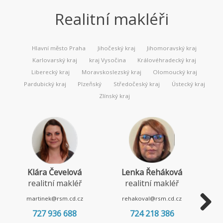
Realitní makléři
Hlavní město Praha
Jihočeský kraj
Jihomoravský kraj
Karlovarský kraj
kraj Vysočina
Královéhradecký kraj
Liberecký kraj
Moravskoslezský kraj
Olomoucký kraj
Pardubický kraj
Plzeňský
Středočeský kraj
Ústecký kraj
Zlínský kraj
Klára Čevelová
Lenka Řeháková
realitní makléř
realitní makléř
martinek@rsm.cd.cz
rehakoval@rsm.cd.cz
727 936 688
724 218 386
Next