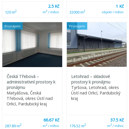
2.5 Kč
1 Kč
2
2
2
120 m
32000 m
m
/ měsíc
objekt / měsíc
Pronájem
Pronájem
Česká Třebová –
Letohrad – skladové
administrativní prostory k
prostory k pronájmu
pronájmu
Tyršova, Letohrad, okres
Matyášova, Česká
Ústí nad Orlicí, Pardubický
Třebová, okres Ústí nad
kraj
Orlicí, Pardubický kraj
66.67 Kč
37.5 Kč
2
2
2
2
287.89 m
176.52 m
m
/ měsíc
m
/ měsíc