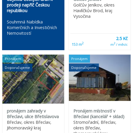
prodeji napříč Českou
Golčův Jeníkov, okres
republikou
Havlíčkův Brod, kraj
Vysočina
Souhrnná Nabídka
Komerčních a Investičních
Nemovitostí
2.5 Kč
2
2
153 m
m
/ měsíc
Pronájem
Pronájem
Doporučujeme
Doporučujeme
pronájem zahrady v
Pronájem místností v
Břeclavi, ulice Břetislavova
Břeclavi (kancelář + sklad)
Břeclav, okres Břeclav,
Stromořadní, Břeclav,
Jihomoravský kraj
okres Břeclav,