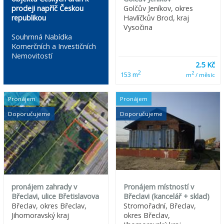
prodeji napříč Českou
Golčův Jeníkov, okres
republikou
Havlíčkův Brod, kraj
Vysočina
Souhrnná Nabídka
Komerčních a Investičních
Nemovitostí
2.5 Kč
2
2
153 m
m
/ měsíc
Pronájem
Pronájem
Doporučujeme
Doporučujeme
pronájem zahrady v
Pronájem místností v
Břeclavi, ulice Břetislavova
Břeclavi (kancelář + sklad)
Břeclav, okres Břeclav,
Stromořadní, Břeclav,
Jihomoravský kraj
okres Břeclav,