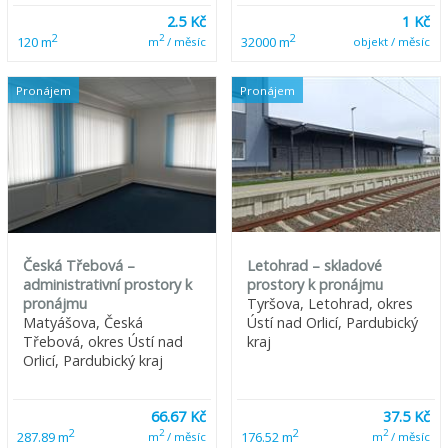
2.5 Kč
1 Kč
2
2
2
120 m
32000 m
m
/ měsíc
objekt / měsíc
Pronájem
Pronájem
Česká Třebová –
Letohrad – skladové
administrativní prostory k
prostory k pronájmu
pronájmu
Tyršova, Letohrad, okres
Matyášova, Česká
Ústí nad Orlicí, Pardubický
Třebová, okres Ústí nad
kraj
Orlicí, Pardubický kraj
66.67 Kč
37.5 Kč
2
2
2
2
287.89 m
176.52 m
m
/ měsíc
m
/ měsíc