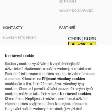
ČD FIRMÁM
VLAKEM DO ZAHRANIČÍ
KONTAKTY
PARTNEŘI
HLAVNÍ MĚSTO PRAHA
JIHOČESKÝ KRAJ
JIHOMORAVSKÝ KRAJ
Nastavení cookie
Soubory cookies využíváme k zajištění nejlepší
KARLOVARSKÝ KRAJ
uživatelské zkušenosti s našimi webovými stránkami.
Podrobné informace o cookies naleznete zde
informace
KRAJ VYSOČINA
o cookies
. Kliknutím na
Přijmout všechny cookies
KRÁLOVÉHRADECKÝ KRAJ
souhlasíte s tím, že můžeme užívat všechny typy
cookies. Chcete-li povolit užívání pouze některých typů
LIBERECKÝ KRAJ
cookies, můžete tak učinit v sekci
Nastavení cookies
.
Kliknutím na
Nepřijmout
můžete odmítnout užívání
MORAVSKOSLEZSKÝ KRAJ
všech cookies s výjimkou těch, které jsou třeba pro
fungování našich webových stránek (tzv. „Nutné
OLOMOUCKÝ KRAJ