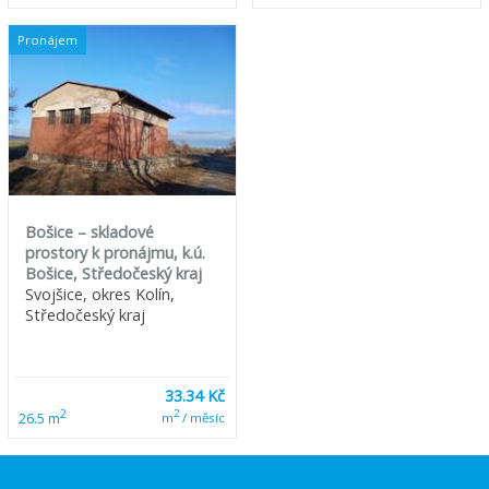
Pronájem
Bošice – skladové
prostory k pronájmu, k.ú.
Bošice, Středočeský kraj
Svojšice, okres Kolín,
Středočeský kraj
33.34 Kč
2
2
26.5 m
m
/ měsíc