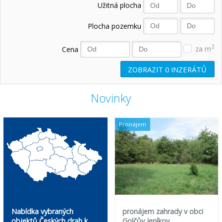
Užitná plocha
Plocha pozemku
2
Cena
za m
ZOBRAZIT
0
INZERÁTŮ
Novinky
Pronájem
Nabídka vybraných
pronájem zahrady v obci
objektů Českých drah k
Golčův Jeníkov