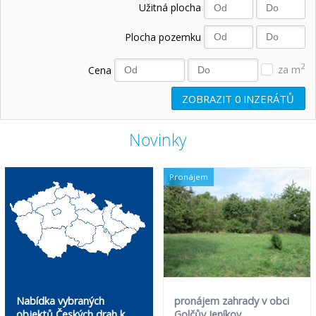
Užitná plocha
Plocha pozemku
2
Cena
za m
ZOBRAZIT
0
INZERÁTŮ
Novinky
Pronájem
Nabídka vybraných
pronájem zahrady v obci
objektů Českých drah k
Golčův Jeníkov