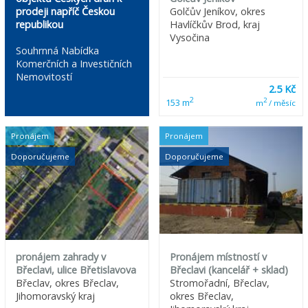
prodeji napříč Českou
Golčův Jeníkov, okres
republikou
Havlíčkův Brod, kraj
Vysočina
Souhrnná Nabídka
Komerčních a Investičních
Nemovitostí
2.5 Kč
2
2
153 m
m
/ měsíc
Pronájem
Pronájem
Doporučujeme
Doporučujeme
pronájem zahrady v
Pronájem místností v
Břeclavi, ulice Břetislavova
Břeclavi (kancelář + sklad)
Břeclav, okres Břeclav,
Stromořadní, Břeclav,
Jihomoravský kraj
okres Břeclav,