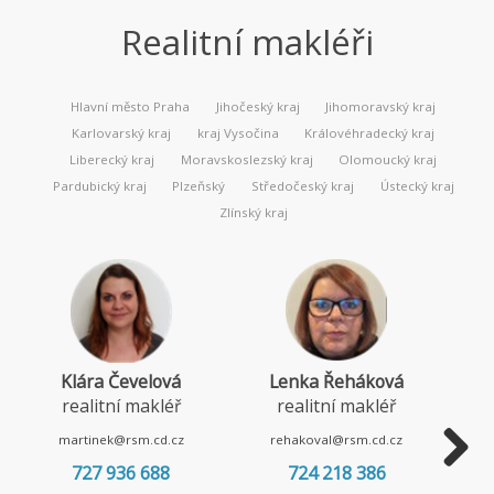
Realitní makléři
Hlavní město Praha
Jihočeský kraj
Jihomoravský kraj
Karlovarský kraj
kraj Vysočina
Královéhradecký kraj
Liberecký kraj
Moravskoslezský kraj
Olomoucký kraj
Pardubický kraj
Plzeňský
Středočeský kraj
Ústecký kraj
Zlínský kraj
Klára Čevelová
Lenka Řeháková
realitní makléř
realitní makléř
martinek@rsm.cd.cz
rehakoval@rsm.cd.cz
727 936 688
724 218 386
Next