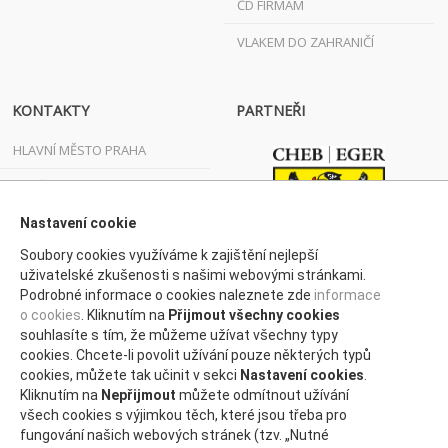
ČD FIRMÁM
VLAKEM DO ZAHRANIČÍ
KONTAKTY
PARTNEŘI
HLAVNÍ MĚSTO PRAHA
JIHOČESKÝ KRAJ
JIHOMORAVSKÝ KRAJ
Nastavení cookie
Soubory cookies využíváme k zajištění nejlepší
KARLOVARSKÝ KRAJ
uživatelské zkušenosti s našimi webovými stránkami.
Podrobné informace o cookies naleznete zde
informace
KRAJ VYSOČINA
o cookies
. Kliknutím na
Přijmout všechny cookies
KRÁLOVÉHRADECKÝ KRAJ
souhlasíte s tím, že můžeme užívat všechny typy
cookies. Chcete-li povolit užívání pouze některých typů
LIBERECKÝ KRAJ
cookies, můžete tak učinit v sekci
Nastavení cookies
.
Kliknutím na
Nepřijmout
můžete odmítnout užívání
MORAVSKOSLEZSKÝ KRAJ
všech cookies s výjimkou těch, které jsou třeba pro
fungování našich webových stránek (tzv. „Nutné
OLOMOUCKÝ KRAJ