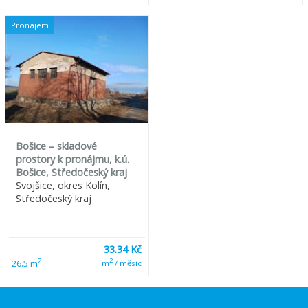
Pronájem
Bošice – skladové
prostory k pronájmu, k.ú.
Bošice, Středočeský kraj
Svojšice, okres Kolín,
Středočeský kraj
33.34 Kč
2
2
26.5 m
m
/ měsíc