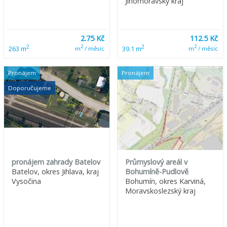
Jihomoravský kraj
2.75 Kč
112.5 Kč
2
2
2
2
263 m
39.1 m
m
/ měsíc
m
/ měsíc
Pronájem
Pronájem
Doporučujeme
pronájem zahrady Batelov
Průmyslový areál v
Batelov, okres Jihlava, kraj
Bohumíně-Pudlově
Vysočina
Bohumín, okres Karviná,
Moravskoslezský kraj