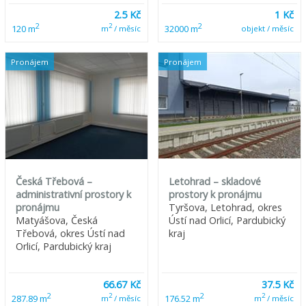
2.5 Kč
1 Kč
2
2
2
120 m
32000 m
m
/ měsíc
objekt / měsíc
Pronájem
Pronájem
Česká Třebová –
Letohrad – skladové
administrativní prostory k
prostory k pronájmu
pronájmu
Tyršova, Letohrad, okres
Matyášova, Česká
Ústí nad Orlicí, Pardubický
Třebová, okres Ústí nad
kraj
Orlicí, Pardubický kraj
66.67 Kč
37.5 Kč
2
2
2
2
287.89 m
176.52 m
m
/ měsíc
m
/ měsíc