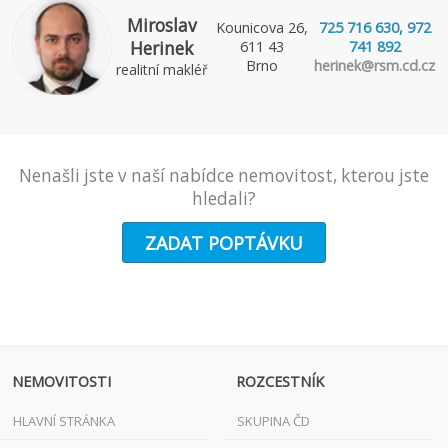
Miroslav
Kounicova 26,
725 716 630, 972
Herinek
611 43
741 892
Brno
herinek@rsm.cd.cz
realitní makléř
Nenašli jste v naší nabídce nemovitost, kterou jste
hledali?
ZADAT POPTÁVKU
NEMOVITOSTI
ROZCESTNÍK
HLAVNÍ STRÁNKA
SKUPINA ČD