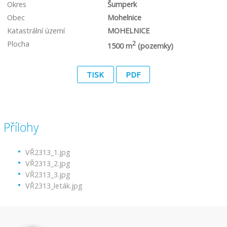
Okres
Šumperk
Obec
Mohelnice
Katastrální území
MOHELNICE
Plocha
2
1500 m
(pozemky)
TISK
PDF
Přílohy
VŘ2313_1.jpg
VŘ2313_2.jpg
VŘ2313_3.jpg
VŘ2313_leták.jpg