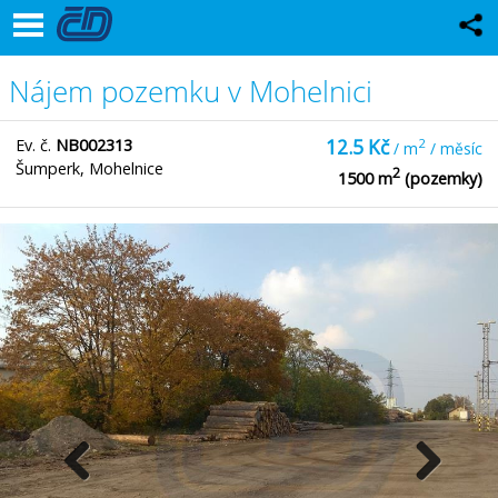
Nájem pozemku v Mohelnici
Ev. č.
NB002313
12.5 Kč
2
/ m
/ měsíc
Šumperk, Mohelnice
2
1500 m
(pozemky)
Previ
Next