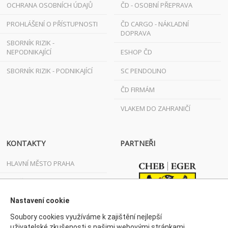
OCHRANA OSOBNÍCH ÚDAJŮ
ČD - OSOBNÍ PŘEPRAVA
PROHLÁŠENÍ O PŘÍSTUPNOSTI
ČD CARGO - NÁKLADNÍ
DOPRAVA
SBORNÍK RIZIK -
NEPODNIKAJÍCÍ
ESHOP ČD
SBORNÍK RIZIK - PODNIKAJÍCÍ
SC PENDOLINO
ČD FIRMÁM
VLAKEM DO ZAHRANIČÍ
KONTAKTY
PARTNEŘI
HLAVNÍ MĚSTO PRAHA
JIHOČESKÝ KRAJ
Nastavení cookie
JIHOMORAVSKÝ KRAJ
Soubory cookies využíváme k zajištění nejlepší
KARLOVARSKÝ KRAJ
uživatelské zkušenosti s našimi webovými stránkami.