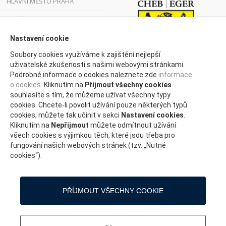
HLAVNÍ MĚSTO PRAHA
JIHOČESKÝ KRAJ
JIHOMORAVSKÝ KRAJ
Nastavení cookie
Soubory cookies využíváme k zajištění nejlepší
KARLOVARSKÝ KRAJ
uživatelské zkušenosti s našimi webovými stránkami.
Podrobné informace o cookies naleznete zde
informace
KRAJ VYSOČINA
o cookies
. Kliknutím na
Přijmout všechny cookies
KRÁLOVÉHRADECKÝ KRAJ
souhlasíte s tím, že můžeme užívat všechny typy
cookies. Chcete-li povolit užívání pouze některých typů
LIBERECKÝ KRAJ
cookies, můžete tak učinit v sekci
Nastavení cookies
.
Kliknutím na
Nepřijmout
můžete odmítnout užívání
MORAVSKOSLEZSKÝ KRAJ
všech cookies s výjimkou těch, které jsou třeba pro
fungování našich webových stránek (tzv. „Nutné
OLOMOUCKÝ KRAJ
cookies“).
PARDUBICKÝ KRAJ
PLZEŇSKÝ
PŘÍJMOUT VŠECHNY COOKIE
STŘEDOČESKÝ KRAJ
ÚSTECKÝ KRAJ