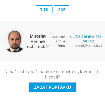
TISK
PDF
Miroslav
Kounicova 26,
725 716 630, 972
Herinek
611 43
741 892
Brno
herinek@rsm.cd.cz
realitní makléř
Nenašli jste v naší nabídce nemovitost, kterou jste
hledali?
ZADAT POPTÁVKU