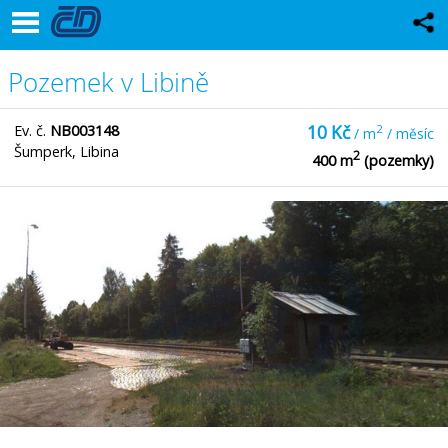
Pozemek v Libině
Ev. č.
NB003148
10 Kč
2
/ m
/ měsíc
Šumperk, Libina
2
400 m
(pozemky)