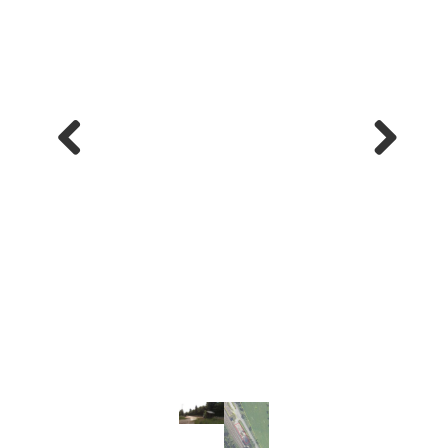
Previ
Next
ous