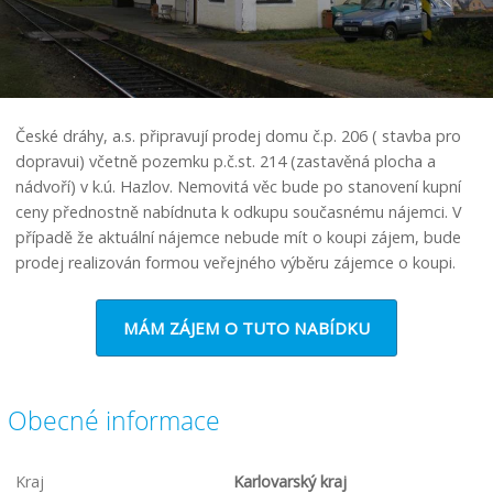
České dráhy, a.s. připravují prodej domu č.p. 206 ( stavba pro
dopravui) včetně pozemku p.č.st. 214 (zastavěná plocha a
nádvoří) v k.ú. Hazlov. Nemovitá věc bude po stanovení kupní
ceny přednostně nabídnuta k odkupu současnému nájemci. V
případě že aktuální nájemce nebude mít o koupi zájem, bude
prodej realizován formou veřejného výběru zájemce o koupi.
MÁM ZÁJEM O TUTO NABÍDKU
Obecné informace
Kraj
Karlovarský kraj