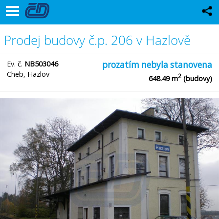
Prodej budovy č.p. 206 v Hazlově
Ev. č.
NB503046
prozatím nebyla stanovena
Cheb, Hazlov
2
648.49 m
(budovy)