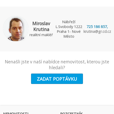
Nábřeží
Miroslav
L.Svobody 1222
725 186 857,
Krutina
Praha 1- Nové
krutina@gr.cd.cz
realitní makléř
Město
Nenašli jste v naší nabídce nemovitost, kterou jste
hledali?
ZADAT POPTÁVKU
NEMOVITOSTI
ROZCESTNÍK