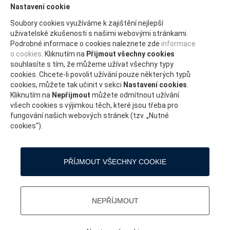
Nastavení cookie
JIHOMORAVSKÝ KRAJ
Soubory cookies využíváme k zajištění nejlepší
KARLOVARSKÝ KRAJ
uživatelské zkušenosti s našimi webovými stránkami.
Podrobné informace o cookies naleznete zde
informace
KRAJ VYSOČINA
o cookies
. Kliknutím na
Přijmout všechny cookies
KRÁLOVÉHRADECKÝ KRAJ
souhlasíte s tím, že můžeme užívat všechny typy
cookies. Chcete-li povolit užívání pouze některých typů
LIBERECKÝ KRAJ
cookies, můžete tak učinit v sekci
Nastavení cookies
.
Kliknutím na
Nepřijmout
můžete odmítnout užívání
MORAVSKOSLEZSKÝ KRAJ
všech cookies s výjimkou těch, které jsou třeba pro
fungování našich webových stránek (tzv. „Nutné
OLOMOUCKÝ KRAJ
cookies“).
PARDUBICKÝ KRAJ
PLZEŇSKÝ
PŘÍJMOUT VŠECHNY COOKIE
STŘEDOČESKÝ KRAJ
ÚSTECKÝ KRAJ
NEPŘÍJMOUT
ZLÍNSKÝ KRAJ