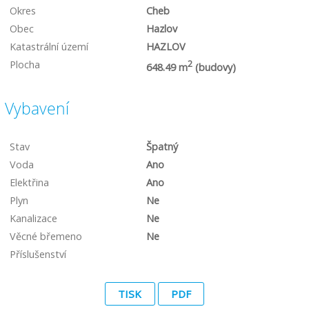
Okres
Cheb
Obec
Hazlov
Katastrální území
HAZLOV
Plocha
2
648.49 m
(budovy)
Vybavení
Stav
Špatný
Voda
Ano
Elektřina
Ano
Plyn
Ne
Kanalizace
Ne
Věcné břemeno
Ne
Příslušenství
TISK
PDF