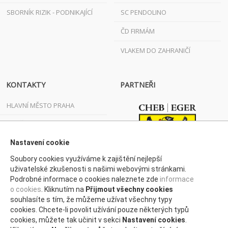
SBORNÍK RIZIK - PODNIKAJÍCÍ
SC PENDOLINO
ČD FIRMÁM
VLAKEM DO ZAHRANIČÍ
KONTAKTY
PARTNEŘI
HLAVNÍ MĚSTO PRAHA
JIHOČESKÝ KRAJ
JIHOMORAVSKÝ KRAJ
Nastavení cookie
Soubory cookies využíváme k zajištění nejlepší
KARLOVARSKÝ KRAJ
uživatelské zkušenosti s našimi webovými stránkami.
Podrobné informace o cookies naleznete zde
informace
KRAJ VYSOČINA
o cookies
. Kliknutím na
Přijmout všechny cookies
KRÁLOVÉHRADECKÝ KRAJ
souhlasíte s tím, že můžeme užívat všechny typy
cookies. Chcete-li povolit užívání pouze některých typů
LIBERECKÝ KRAJ
cookies, můžete tak učinit v sekci
Nastavení cookies
.