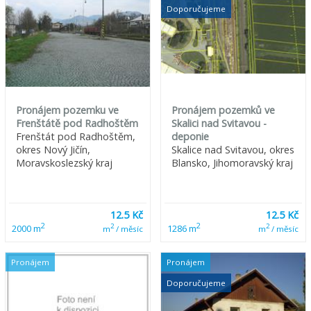
Doporučujeme
Pronájem pozemku ve
Pronájem pozemků ve
Frenštátě pod Radhoštěm
Skalici nad Svitavou -
Frenštát pod Radhoštěm,
deponie
okres Nový Jičín,
Skalice nad Svitavou, okres
Moravskoslezský kraj
Blansko, Jihomoravský kraj
12.5 Kč
12.5 Kč
2
2
2
2
2000 m
1286 m
m
/ měsíc
m
/ měsíc
Pronájem
Pronájem
Doporučujeme