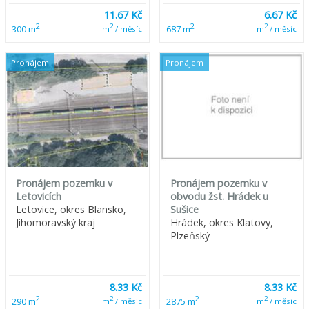
11.67 Kč
6.67 Kč
2
2
2
2
300 m
687 m
m
/ měsíc
m
/ měsíc
Pronájem
Pronájem
Pronájem pozemku v
Pronájem pozemku v
Letovicích
obvodu žst. Hrádek u
Letovice, okres Blansko,
Sušice
Jihomoravský kraj
Hrádek, okres Klatovy,
Plzeňský
8.33 Kč
8.33 Kč
2
2
2
2
290 m
2875 m
m
/ měsíc
m
/ měsíc