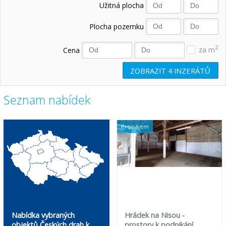
Užitná plocha
Plocha pozemku
2
Cena
za m
ZOBRAZIT
4
INZERÁTŮ
Seznam nabídek
Pronájem
Nabídka vybraných
Hrádek na Nisou -
objektů Českých drah k
prostory k podnikání