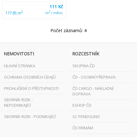
111 Kč
2
2
177.85 m
m
/ měsíc
Počet záznamů: 4
NEMOVITOSTI
ROZCESTNÍK
HLAVNÍ STRÁNKA
SKUPINA ČD
OCHRANA OSOBNÍCH ÚDAJŮ
ČD - OSOBNÍ PŘEPRAVA
PROHLÁŠENÍ O PŘÍSTUPNOSTI
ČD CARGO - NÁKLADNÍ
DOPRAVA
SBORNÍK RIZIK -
NEPODNIKAJÍCÍ
ESHOP ČD
SBORNÍK RIZIK - PODNIKAJÍCÍ
SC PENDOLINO
ČD FIRMÁM