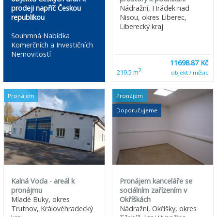
prodeji napříč Českou
Nádražní, Hrádek nad
republikou
Nisou, okres Liberec,
Liberecký kraj
Souhrnná Nabídka
Komerčních a Investičních
Nemovitostí
11698.87 Kč
2
219.5 m
objekt / měsíc
Pronájem
Pronájem
Doporučujeme
Kalná Voda - areál k
Pronájem kanceláře se
pronájmu
sociálním zařízením v
Mladé Buky, okres
Okříškách
Trutnov, Královéhradecký
Nádražní, Okříšky, okres