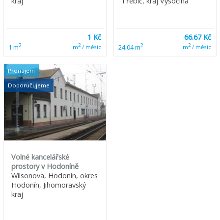
kraj
Třebíč, kraj Vysočina
1 Kč
66.67 Kč
2
2
2
2
1 m
24.04 m
m
/ měsíc
m
/ měsíc
Pronájem
Doporučujeme
Volné kancelářské
prostory v Hodoníně
Wilsonova, Hodonín, okres
Hodonín, Jihomoravský
kraj