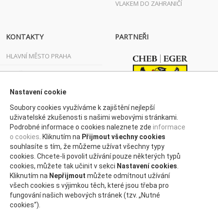
VLAKEM DO ZAHRANIČÍ
KONTAKTY
PARTNEŘI
HLAVNÍ MĚSTO PRAHA
JIHOČESKÝ KRAJ
JIHOMORAVSKÝ KRAJ
Nastavení cookie
Soubory cookies využíváme k zajištění nejlepší
KARLOVARSKÝ KRAJ
uživatelské zkušenosti s našimi webovými stránkami.
Podrobné informace o cookies naleznete zde
informace
KRAJ VYSOČINA
o cookies
. Kliknutím na
Přijmout všechny cookies
KRÁLOVÉHRADECKÝ KRAJ
souhlasíte s tím, že můžeme užívat všechny typy
cookies. Chcete-li povolit užívání pouze některých typů
LIBERECKÝ KRAJ
cookies, můžete tak učinit v sekci
Nastavení cookies
.
Kliknutím na
Nepřijmout
můžete odmítnout užívání
MORAVSKOSLEZSKÝ KRAJ
všech cookies s výjimkou těch, které jsou třeba pro
fungování našich webových stránek (tzv. „Nutné
OLOMOUCKÝ KRAJ
cookies“).