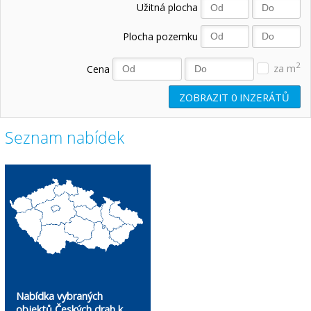
Užitná plocha
Plocha pozemku
2
Cena
za m
ZOBRAZIT
0
INZERÁTŮ
Seznam nabídek
Nabídka vybraných
objektů Českých drah k