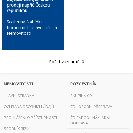
prodeji napříč Českou
republikou
Souhrnná Nabídka
Komerčních a Investičních
Nemovitostí
Počet záznamů: 0
NEMOVITOSTI
ROZCESTNÍK
HLAVNÍ STRÁNKA
SKUPINA ČD
OCHRANA OSOBNÍCH ÚDAJŮ
ČD - OSOBNÍ PŘEPRAVA
PROHLÁŠENÍ O PŘÍSTUPNOSTI
ČD CARGO - NÁKLADNÍ
DOPRAVA
SBORNÍK RIZIK -