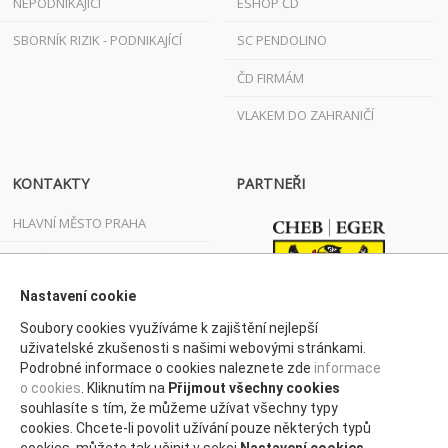
NEPODNIKAJÍCÍ
ESHOP ČD
SBORNÍK RIZIK - PODNIKAJÍCÍ
SC PENDOLINO
ČD FIRMÁM
VLAKEM DO ZAHRANIČÍ
KONTAKTY
PARTNEŘI
HLAVNÍ MĚSTO PRAHA
JIHOČESKÝ KRAJ
JIHOMORAVSKÝ KRAJ
Nastavení cookie
Soubory cookies využíváme k zajištění nejlepší
KARLOVARSKÝ KRAJ
uživatelské zkušenosti s našimi webovými stránkami.
Podrobné informace o cookies naleznete zde
informace
KRAJ VYSOČINA
o cookies
. Kliknutím na
Přijmout všechny cookies
KRÁLOVÉHRADECKÝ KRAJ
souhlasíte s tím, že můžeme užívat všechny typy
cookies. Chcete-li povolit užívání pouze některých typů
LIBERECKÝ KRAJ