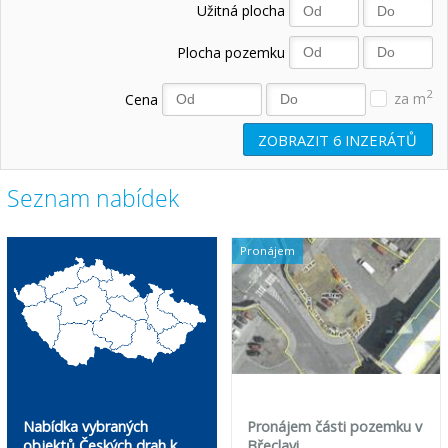
Užitná plocha
Plocha pozemku
2
Cena
za m
ZOBRAZIT
6
INZERÁTŮ
Seznam nabídek
Pronájem
Nabídka vybraných
Pronájem části pozemku v
objektů Českých drah k
Břeclavi