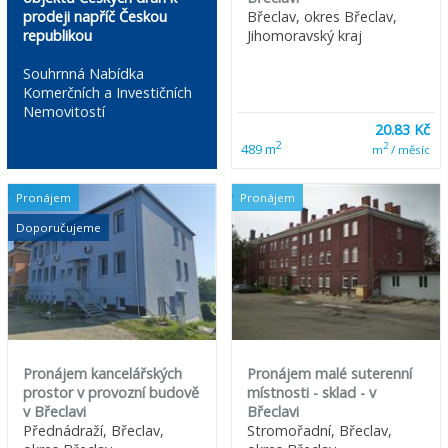
prodeji napříč Českou
Břeclav, okres Břeclav,
republikou
Jihomoravský kraj
Souhrnná Nabídka
Komerčních a Investičních
Nemovitostí
20.83 Kč
2
2
489 m
m
/ měsíc
Pronájem
Pronájem
Doporučujeme
Pronájem kancelářských
Pronájem malé suterenní
prostor v provozní budově
místnosti - sklad - v
v Břeclavi
Břeclavi
Přednádraží, Břeclav,
Stromořadní, Břeclav,