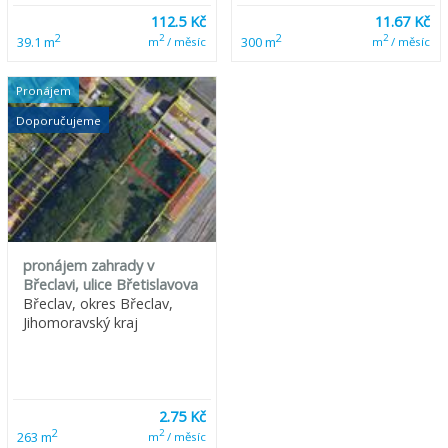
112.5 Kč
11.67 Kč
2
2
2
2
39.1 m
300 m
m
/ měsíc
m
/ měsíc
Pronájem
Doporučujeme
pronájem zahrady v
Břeclavi, ulice Břetislavova
Břeclav, okres Břeclav,
Jihomoravský kraj
2.75 Kč
2
2
263 m
m
/ měsíc