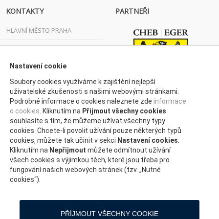
KONTAKTY
PARTNEŘI
HLAVNÍ MĚSTO PRAHA
JIHOČESKÝ KRAJ
Nastavení cookie
JIHOMORAVSKÝ KRAJ
Soubory cookies využíváme k zajištění nejlepší
KARLOVARSKÝ KRAJ
uživatelské zkušenosti s našimi webovými stránkami.
Podrobné informace o cookies naleznete zde
informace
KRAJ VYSOČINA
o cookies
. Kliknutím na
Přijmout všechny cookies
KRÁLOVÉHRADECKÝ KRAJ
souhlasíte s tím, že můžeme užívat všechny typy
cookies. Chcete-li povolit užívání pouze některých typů
LIBERECKÝ KRAJ
cookies, můžete tak učinit v sekci
Nastavení cookies
.
Kliknutím na
Nepřijmout
můžete odmítnout užívání
MORAVSKOSLEZSKÝ KRAJ
všech cookies s výjimkou těch, které jsou třeba pro
fungování našich webových stránek (tzv. „Nutné
OLOMOUCKÝ KRAJ
cookies“).
PARDUBICKÝ KRAJ
PLZEŇSKÝ
PŘÍJMOUT VŠECHNY COOKIE