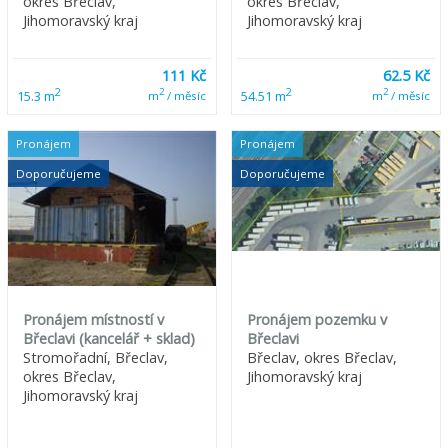
okres Břeclav,
okres Břeclav,
Jihomoravský kraj
Jihomoravský kraj
111 Kč
62.5 Kč
2
2
2
2
15.3 m
54.51 m
m
/ měsíc
m
/ měsíc
Pronájem
Pronájem
Doporučujeme
Doporučujeme
Pronájem místností v
Pronájem pozemku v
Břeclavi (kancelář + sklad)
Břeclavi
Stromořadní, Břeclav,
Břeclav, okres Břeclav,
okres Břeclav,
Jihomoravský kraj
Jihomoravský kraj