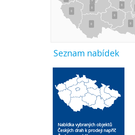
0
0
0
0
0
0
0
Seznam nabídek
Nabídka vybraných objektů
Českých drah k prodeji napříč