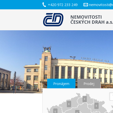
+420 972 233 249
nemovitosti@
Pronájem
Prodej
0
0
0
0