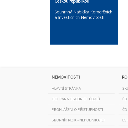
Českou republikou
Souhrnná Nabídka Komerčních
a Investičních Nemovitostí
NEMOVITOSTI
RO
HLAVNÍ STRÁNKA
SK
OCHRANA OSOBNÍCH ÚDAJŮ
ČD
PROHLÁŠENÍ O PŘÍSTUPNOSTI
ČD
SBORNÍK RIZIK - NEPODNIKAJÍCÍ
ES