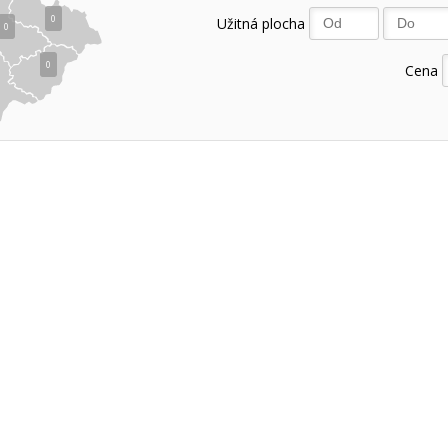
0
Užitná plocha
0
0
Cena