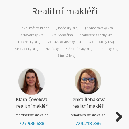
Realitní makléři
Hlavní město Praha
Jihočeský kraj
Jihomoravský kraj
Karlovarský kraj
kraj Vysočina
Královéhradecký kraj
Liberecký kraj
Moravskoslezský kraj
Olomoucký kraj
Pardubický kraj
Plzeňský
Středočeský kraj
Ústecký kraj
Zlínský kraj
Klára Čevelová
Lenka Řeháková
realitní makléř
realitní makléř
martinek@rsm.cd.cz
rehakoval@rsm.cd.cz
727 936 688
724 218 386
Next