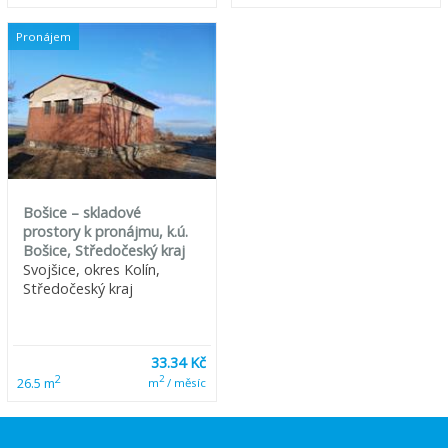
Pronájem
Bošice – skladové
prostory k pronájmu, k.ú.
Bošice, Středočeský kraj
Svojšice, okres Kolín,
Středočeský kraj
33.34 Kč
2
2
26.5 m
m
/ měsíc