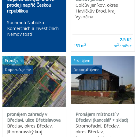
prodeji napříč Českou
Golčův Jeníkov, okres
republikou
Havlíčkův Brod, kraj
Vysočina
Souhrnná Nabídka
Komerčních a Investičních
Nemovitostí
2.5 Kč
2
2
153 m
m
/ měsíc
Pronájem
Pronájem
Doporučujeme
Doporučujeme
pronájem zahrady v
Pronájem místností v
Břeclavi, ulice Břetislavova
Břeclavi (kancelář + sklad)
Břeclav, okres Břeclav,
Stromořadní, Břeclav,
Jihomoravský kraj
okres Břeclav,