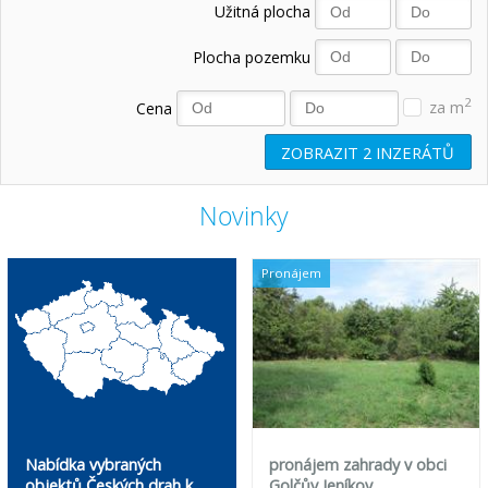
Užitná plocha
Plocha pozemku
2
Cena
za m
ZOBRAZIT
2
INZERÁTŮ
Novinky
Pronájem
Nabídka vybraných
pronájem zahrady v obci
objektů Českých drah k
Golčův Jeníkov