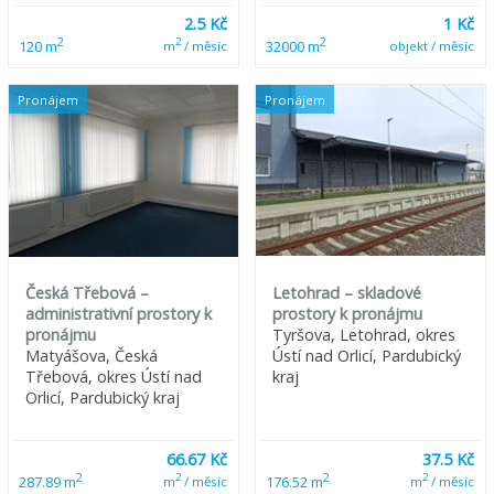
2.5 Kč
1 Kč
2
2
2
120 m
32000 m
m
/ měsíc
objekt / měsíc
Pronájem
Pronájem
Česká Třebová –
Letohrad – skladové
administrativní prostory k
prostory k pronájmu
pronájmu
Tyršova, Letohrad, okres
Matyášova, Česká
Ústí nad Orlicí, Pardubický
Třebová, okres Ústí nad
kraj
Orlicí, Pardubický kraj
66.67 Kč
37.5 Kč
2
2
2
2
287.89 m
176.52 m
m
/ měsíc
m
/ měsíc