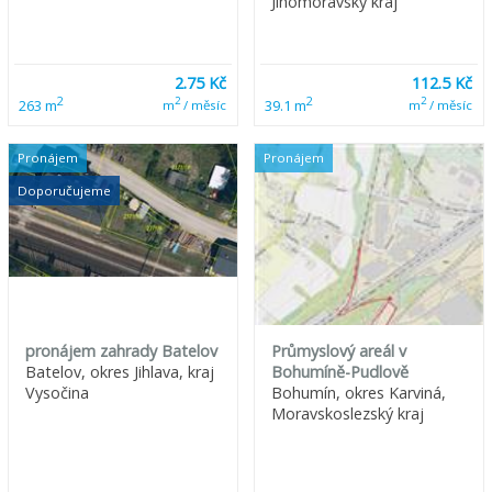
Jihomoravský kraj
2.75 Kč
112.5 Kč
2
2
2
2
263 m
39.1 m
m
/ měsíc
m
/ měsíc
Pronájem
Pronájem
Doporučujeme
pronájem zahrady Batelov
Průmyslový areál v
Batelov, okres Jihlava, kraj
Bohumíně-Pudlově
Vysočina
Bohumín, okres Karviná,
Moravskoslezský kraj