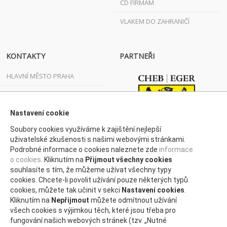
ČD FIRMÁM
VLAKEM DO ZAHRANIČÍ
KONTAKTY
PARTNEŘI
HLAVNÍ MĚSTO PRAHA
JIHOČESKÝ KRAJ
JIHOMORAVSKÝ KRAJ
Nastavení cookie
Soubory cookies využíváme k zajištění nejlepší
KARLOVARSKÝ KRAJ
uživatelské zkušenosti s našimi webovými stránkami.
Podrobné informace o cookies naleznete zde
informace
KRAJ VYSOČINA
o cookies
. Kliknutím na
Přijmout všechny cookies
KRÁLOVÉHRADECKÝ KRAJ
souhlasíte s tím, že můžeme užívat všechny typy
cookies. Chcete-li povolit užívání pouze některých typů
LIBERECKÝ KRAJ
cookies, můžete tak učinit v sekci
Nastavení cookies
.
Kliknutím na
Nepřijmout
můžete odmítnout užívání
MORAVSKOSLEZSKÝ KRAJ
všech cookies s výjimkou těch, které jsou třeba pro
fungování našich webových stránek (tzv. „Nutné
OLOMOUCKÝ KRAJ