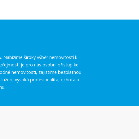
.
y. Nabízíme široký výběr nemovitostí k
řejmostí je pro nás osobní přístup ke
vhodné nemovitosti, zajistíme bezplatnou
služeb, vysoká profesionalita, ochota a
hu.