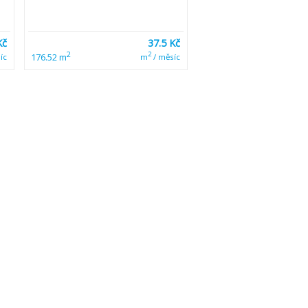
Kč
37.5 Kč
2
2
176.52 m
íc
m
/ měsíc