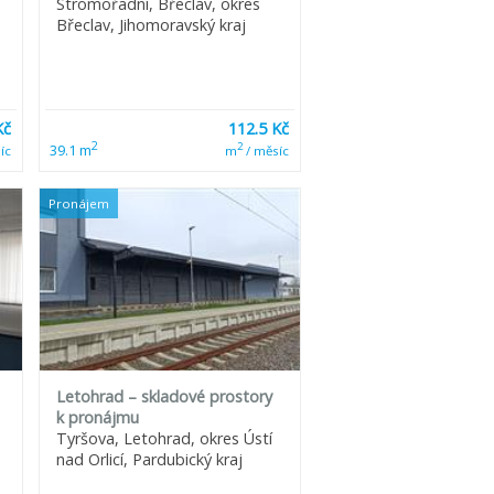
Stromořadní, Břeclav, okres
Břeclav, Jihomoravský kraj
Kč
112.5 Kč
2
2
39.1 m
íc
m
/ měsíc
Pronájem
Letohrad – skladové prostory
k pronájmu
Tyršova, Letohrad, okres Ústí
nad Orlicí, Pardubický kraj