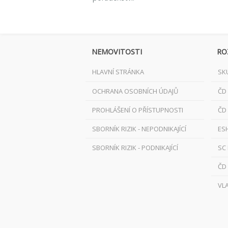
NEMOVITOSTI
RO
HLAVNÍ STRÁNKA
SK
OCHRANA OSOBNÍCH ÚDAJŮ
ČD
PROHLÁŠENÍ O PŘÍSTUPNOSTI
ČD
SBORNÍK RIZIK - NEPODNIKAJÍCÍ
ES
SBORNÍK RIZIK - PODNIKAJÍCÍ
SC
ČD
VL