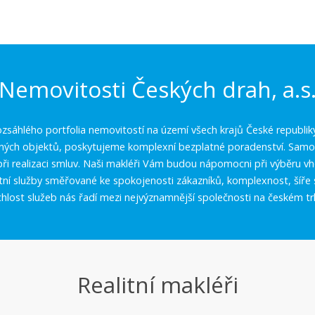
Nemovitosti Českých drah, a.s
zsáhlého portfolia nemovitostí na území všech krajů České republik
aných objektů, poskytujeme komplexní bezplatné poradenství. Samoz
í při realizaci smluv. Naši makléři Vám budou nápomocni při výběru 
itní služby směřované ke spokojenosti zákazníků, komplexnost, šíře 
chlost služeb nás řadí mezi nejvýznamnější společnosti na českém tr
Realitní makléři