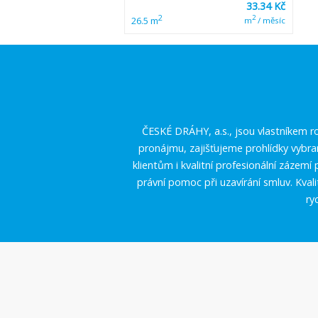
33.34 Kč
2
2
26.5 m
m
/ měsíc
ČESKÉ DRÁHY, a.s., jsou vlastníkem ro
pronájmu, zajišťujeme prohlídky vybr
klientům i kvalitní profesionální zázem
právní pomoc při uzavírání smluv. Kval
ry