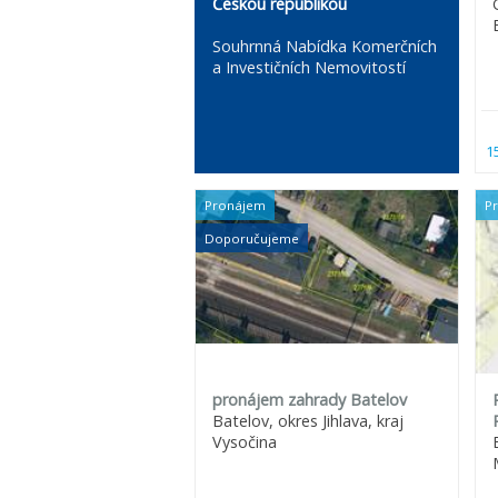
Českou republikou
Souhrnná Nabídka Komerčních
a Investičních Nemovitostí
1
Pronájem
P
Doporučujeme
pronájem zahrady Batelov
Batelov, okres Jihlava, kraj
Vysočina