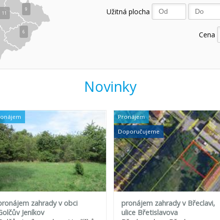
9
Užitná plocha
11
6
Cena
Novinky
ronájem
Pronájem
Doporučujeme
pronájem zahrady v obci
pronájem zahrady v Břeclavi,
Golčův Jeníkov
ulice Břetislavova