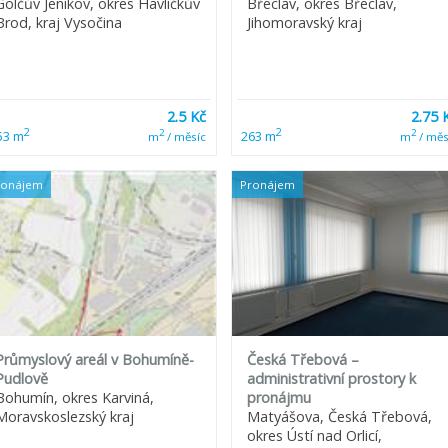
Golčův Jeníkov, okres Havlíčkův
Břeclav, okres Břeclav,
Brod, kraj Vysočina
Jihomoravský kraj
2.5 Kč
2.75 
2
2
2
2
53 m
263 m
m
/ měsíc
m
/ měs
ronájem
Pronájem
Průmyslový areál v Bohumíně-
Česká Třebová –
Pudlově
administrativní prostory k
Bohumín, okres Karviná,
pronájmu
Moravskoslezský kraj
Matyášova, Česká Třebová,
okres Ústí nad Orlicí,