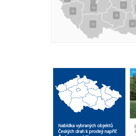
1
11
13
10
14
23
13
P
Nabídka vybraných objektů
Českých drah k prodeji napříč