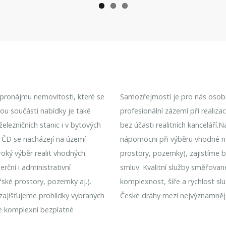
k pronájmu nemovitosti, které se
Samozřejmostí je pro nás osobní
nou součásti nabídky je také
profesionální zázemí při realiz
lezničních stanic i v bytových
bez účasti realitních kanceláří.
 ČD se nacházejí na území
nápomocni při výběru vhodné n
roký výběr realit vhodných
prostory, pozemky), zajistíme 
rční i administrativní
smluv. Kvalitní služby směřovan
řské prostory, pozemky aj.).
komplexnost, šíře a rychlost sl
 zajišťujeme prohlídky vybraných
České dráhy mezi nejvýznamnějš
e komplexní bezplatné