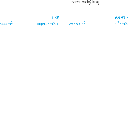
Pardubický kraj
1 Kč
66.67 
2
2
2
2000 m
287.89 m
objekt / měsíc
m
/ měs