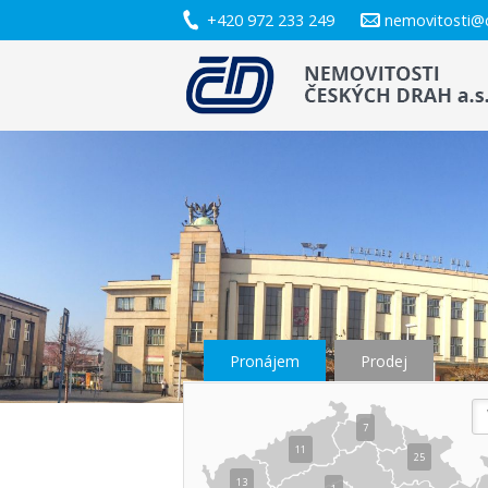
+420 972 233 249
nemovitosti@
Pronájem
Prodej
7
11
25
13