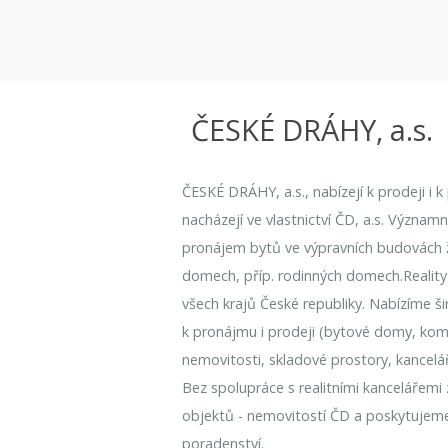
ČESKÉ DRÁHY, a.s.
ČESKÉ DRÁHY, a.s., nabízejí k prodeji i 
nacházejí ve vlastnictví ČD, a.s. Význam
pronájem bytů ve výpravních budovách že
domech, příp. rodinných domech.Reality
všech krajů České republiky. Nabízíme ši
k pronájmu i prodeji (bytové domy, kome
nemovitosti, skladové prostory, kancelá
Bez spolupráce s realitními kancelářemi
objektů - nemovitostí ČD a poskytujem
poradenství.