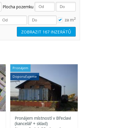
Plocha pozemku
2
za m
ZOBRAZIT
167
INZERÁTŮ
Pronájem
Doporučujeme
Pronájem místností v Břeclavi
(kancelář + sklad)