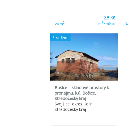
2.5 Kč
2
2
120 m
3
m
/ měsíc
Pronájem
Bošice – skladové prostory k
pronájmu, k.ú. Bošice,
Středočeský kraj
Svojšice, okres Kolín,
Středočeský kraj