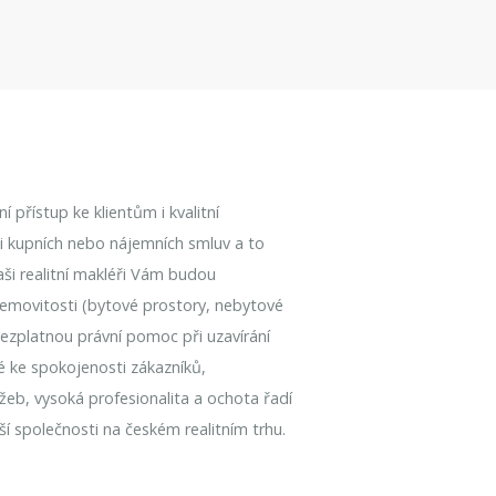
 přístup ke klientům i kvalitní
aci kupních nebo nájemních smluv a to
Naši realitní makléři Vám budou
emovitosti (bytové prostory, nebytové
bezplatnou právní pomoc při uzavírání
é ke spokojenosti zákazníků,
užeb, vysoká profesionalita a ochota řadí
í společnosti na českém realitním trhu.