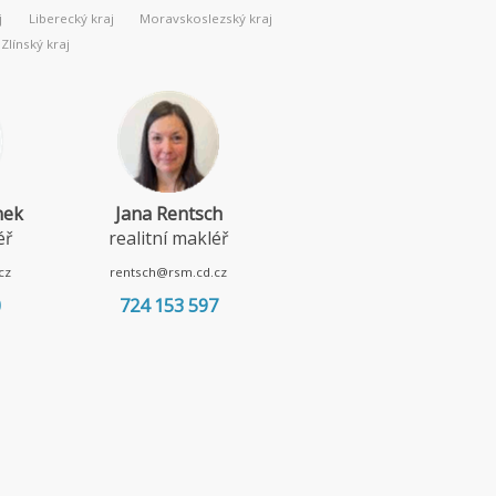
j
Liberecký kraj
Moravskoslezský kraj
Zlínský kraj
nek
Jana Rentsch
Lenka Borská
éř
realitní makléř
realitní makléř
cz
rentsch@rsm.cd.cz
borska@rsm.cd.cz
0
724 153 597
720 967 052