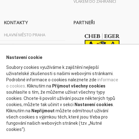
VLAKEM DO ZAHRANIČÍ
KONTAKTY
PARTNEŘI
HLAVNÍ MĚSTO PRAHA
JIHOČESKÝ KRAJ
JIHOMORAVSKÝ KRAJ
Nastavení cookie
Soubory cookies využíváme k zajištění nejlepší
KARLOVARSKÝ KRAJ
uživatelské zkušenosti s našimi webovými stránkami.
Podrobné informace o cookies naleznete zde
informace
KRAJ VYSOČINA
o cookies
. Kliknutím na
Přijmout všechny cookies
KRÁLOVÉHRADECKÝ KRAJ
souhlasíte s tím, že můžeme užívat všechny typy
cookies. Chcete-li povolit užívání pouze některých typů
LIBERECKÝ KRAJ
cookies, můžete tak učinit v sekci
Nastavení cookies
.
Kliknutím na
Nepřijmout
můžete odmítnout užívání
MORAVSKOSLEZSKÝ KRAJ
všech cookies s výjimkou těch, které jsou třeba pro
fungování našich webových stránek (tzv. „Nutné
OLOMOUCKÝ KRAJ
cookies“).
PARDUBICKÝ KRAJ