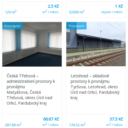
2.5 Kč
1 Kč
2
2
2
120 m
32000 m
m
/ měsíc
objekt / měsíc
Pronájem
Pronájem
Česká Třebová –
Letohrad – skladové
administrativní prostory k
prostory k pronájmu
pronájmu
Tyršova, Letohrad, okres
Matyášova, Česká
Ústí nad Orlicí, Pardubický
Třebová, okres Ústí nad
kraj
Orlicí, Pardubický kraj
66.67 Kč
37.5 Kč
2
2
2
2
287.89 m
176.52 m
m
/ měsíc
m
/ měsíc