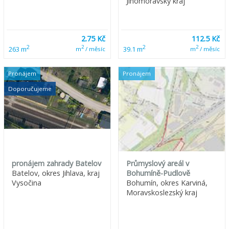
Jihomoravský kraj
2.75 Kč
112.5 Kč
2
2
2
2
263 m
39.1 m
m
/ měsíc
m
/ měsíc
Pronájem
Pronájem
Doporučujeme
pronájem zahrady Batelov
Průmyslový areál v
Batelov, okres Jihlava, kraj
Bohumíně-Pudlově
Vysočina
Bohumín, okres Karviná,
Moravskoslezský kraj