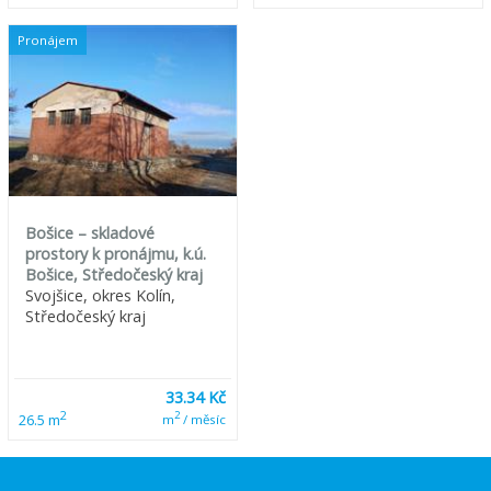
Pronájem
Bošice – skladové
prostory k pronájmu, k.ú.
Bošice, Středočeský kraj
Svojšice, okres Kolín,
Středočeský kraj
33.34 Kč
2
2
26.5 m
m
/ měsíc