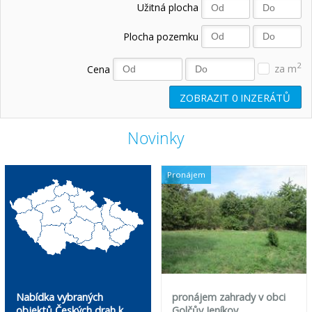
Užitná plocha
Plocha pozemku
2
Cena
za m
ZOBRAZIT
0
INZERÁTŮ
Novinky
Pronájem
Nabídka vybraných
pronájem zahrady v obci
objektů Českých drah k
Golčův Jeníkov