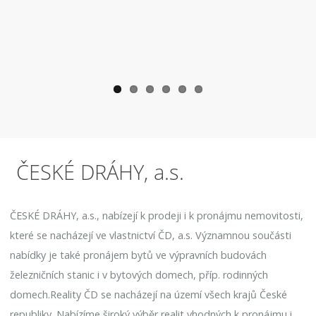
ČESKÉ DRÁHY, a.s.
ČESKÉ DRÁHY, a.s., nabízejí k prodeji i k pronájmu nemovitosti,
které se nacházejí ve vlastnictví ČD, a.s. Významnou součásti
nabídky je také pronájem bytů ve výpravních budovách
železničních stanic i v bytových domech, příp. rodinných
domech.Reality ČD se nacházejí na území všech krajů České
republiky. Nabízíme široký výběr realit vhodných k pronájmu i