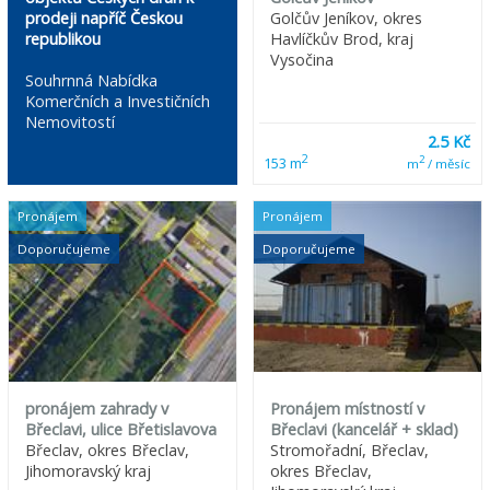
prodeji napříč Českou
Golčův Jeníkov, okres
republikou
Havlíčkův Brod, kraj
Vysočina
Souhrnná Nabídka
Komerčních a Investičních
Nemovitostí
2.5 Kč
2
2
153 m
m
/ měsíc
Pronájem
Pronájem
Doporučujeme
Doporučujeme
pronájem zahrady v
Pronájem místností v
Břeclavi, ulice Břetislavova
Břeclavi (kancelář + sklad)
Břeclav, okres Břeclav,
Stromořadní, Břeclav,
Jihomoravský kraj
okres Břeclav,