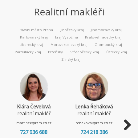
Realitní makléři
Hlavní město Praha
Jihočeský kraj
Jihomoravský kraj
Karlovarský kraj
kraj Vysočina
Královéhradecký kraj
Liberecký kraj
Moravskoslezský kraj
Olomoucký kraj
Pardubický kraj
Plzeňský
Středočeský kraj
Ústecký kraj
Zlínský kraj
Klára Čevelová
Lenka Řeháková
realitní makléř
realitní makléř
martinek@rsm.cd.cz
rehakoval@rsm.cd.cz
727 936 688
724 218 386
Next