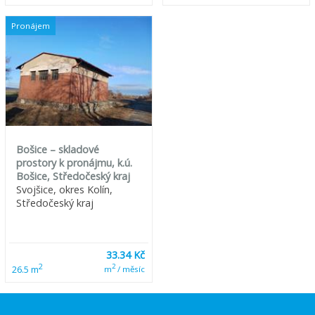
Pronájem
Bošice – skladové
prostory k pronájmu, k.ú.
Bošice, Středočeský kraj
Svojšice, okres Kolín,
Středočeský kraj
33.34 Kč
2
2
26.5 m
m
/ měsíc