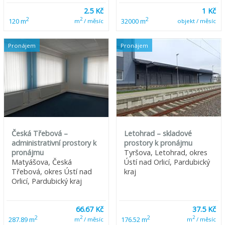
2.5 Kč
1 Kč
2
2
2
120 m
32000 m
m
/ měsíc
objekt / měsíc
Pronájem
Pronájem
Česká Třebová –
Letohrad – skladové
administrativní prostory k
prostory k pronájmu
pronájmu
Tyršova, Letohrad, okres
Matyášova, Česká
Ústí nad Orlicí, Pardubický
Třebová, okres Ústí nad
kraj
Orlicí, Pardubický kraj
66.67 Kč
37.5 Kč
2
2
2
2
287.89 m
176.52 m
m
/ měsíc
m
/ měsíc