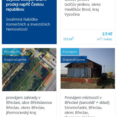
prodeji napříč Českou
Golčův Jeníkov, okres
republikou
Havlíčkův Brod, kraj
Vysočina
Souhrnná Nabídka
Komerčních a Investičních
Nemovitostí
2.5 Kč
2
2
153 m
m
/ měsíc
Pronájem
Pronájem
Doporučujeme
Doporučujeme
pronájem zahrady v
Pronájem místností v
Břeclavi, ulice Břetislavova
Břeclavi (kancelář + sklad)
Břeclav, okres Břeclav,
Stromořadní, Břeclav,
Jihomoravský kraj
okres Břeclav,