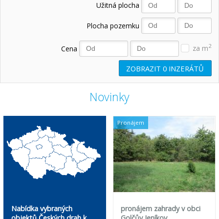
Užitná plocha
Plocha pozemku
2
Cena
za m
ZOBRAZIT
0
INZERÁTŮ
Novinky
Pronájem
Nabídka vybraných
pronájem zahrady v obci
objektů Českých drah k
Golčův Jeníkov