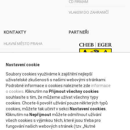
ČD FIRMÁM
VLAKEM DO ZAHRANIČÍ
KONTAKTY
PARTNEŘI
HLAVNÍ MĚSTO PRAHA
JIHOČESKÝ KRAJ
JIHOMORAVSKÝ KRAJ
Nastavení cookie
Soubory cookies využíváme k zajištění nejlepší
KARLOVARSKÝ KRAJ
uživatelské zkušenosti s našimi webovými stránkami.
Podrobné informace o cookies naleznete zde
informace
KRAJ VYSOČINA
o cookies
. Kliknutím na
Přijmout všechny cookies
KRÁLOVÉHRADECKÝ KRAJ
souhlasíte s tím, že můžeme užívat všechny typy
cookies. Chcete-li povolit užívání pouze některých typů
LIBERECKÝ KRAJ
cookies, můžete tak učinit v sekci
Nastavení cookies
.
Kliknutím na
Nepřijmout
můžete odmítnout užívání
MORAVSKOSLEZSKÝ KRAJ
všech cookies s výjimkou těch, které jsou třeba pro
fungování našich webových stránek (tzv. „Nutné
OLOMOUCKÝ KRAJ