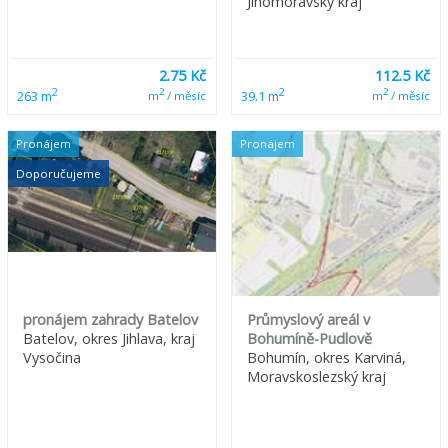
Jihomoravský kraj
2.75 Kč
112.5 Kč
2
2
2
2
263 m
39.1 m
m
/ měsíc
m
/ měsíc
Pronájem
Pronájem
Doporučujeme
pronájem zahrady Batelov
Průmyslový areál v
Batelov, okres Jihlava, kraj
Bohumíně-Pudlově
Vysočina
Bohumín, okres Karviná,
Moravskoslezský kraj