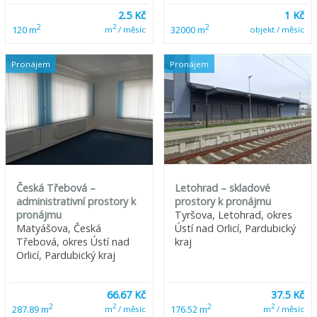
2.5 Kč
1 Kč
2
2
2
120 m
32000 m
m
/ měsíc
objekt / měsíc
Pronájem
Pronájem
Česká Třebová –
Letohrad – skladové
administrativní prostory k
prostory k pronájmu
pronájmu
Tyršova, Letohrad, okres
Matyášova, Česká
Ústí nad Orlicí, Pardubický
Třebová, okres Ústí nad
kraj
Orlicí, Pardubický kraj
66.67 Kč
37.5 Kč
2
2
2
2
287.89 m
176.52 m
m
/ měsíc
m
/ měsíc