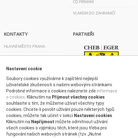
ČD FIRMÁM
VLAKEM DO ZAHRANIČÍ
KONTAKTY
PARTNEŘI
HLAVNÍ MĚSTO PRAHA
JIHOČESKÝ KRAJ
JIHOMORAVSKÝ KRAJ
Nastavení cookie
Soubory cookies využíváme k zajištění nejlepší
KARLOVARSKÝ KRAJ
uživatelské zkušenosti s našimi webovými stránkami.
Podrobné informace o cookies naleznete zde
informace
KRAJ VYSOČINA
o cookies
. Kliknutím na
Přijmout všechny cookies
KRÁLOVÉHRADECKÝ KRAJ
souhlasíte s tím, že můžeme užívat všechny typy
cookies. Chcete-li povolit užívání pouze některých typů
LIBERECKÝ KRAJ
cookies, můžete tak učinit v sekci
Nastavení cookies
.
Kliknutím na
Nepřijmout
můžete odmítnout užívání
MORAVSKOSLEZSKÝ KRAJ
všech cookies s výjimkou těch, které jsou třeba pro
fungování našich webových stránek (tzv. „Nutné
OLOMOUCKÝ KRAJ