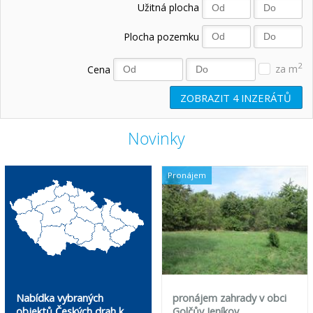
Užitná plocha
Plocha pozemku
2
Cena
za m
ZOBRAZIT
4
INZERÁTŮ
Novinky
Pronájem
Nabídka vybraných
pronájem zahrady v obci
objektů Českých drah k
Golčův Jeníkov