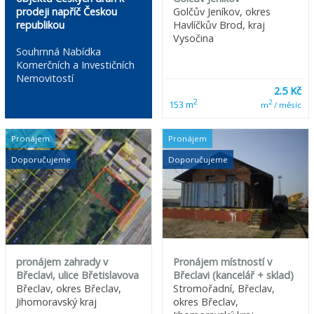
prodeji napříč Českou
Golčův Jeníkov, okres
republikou
Havlíčkův Brod, kraj
Vysočina
Souhrnná Nabídka
Komerčních a Investičních
Nemovitostí
2.5 Kč
2
2
153 m
m
/ měsíc
Pronájem
Pronájem
Doporučujeme
Doporučujeme
pronájem zahrady v
Pronájem místností v
Břeclavi, ulice Břetislavova
Břeclavi (kancelář + sklad)
Břeclav, okres Břeclav,
Stromořadní, Břeclav,
Jihomoravský kraj
okres Břeclav,