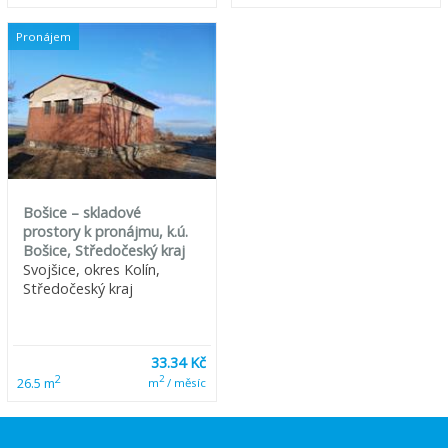
Pronájem
Bošice – skladové
prostory k pronájmu, k.ú.
Bošice, Středočeský kraj
Svojšice, okres Kolín,
Středočeský kraj
33.34 Kč
2
2
26.5 m
m
/ měsíc