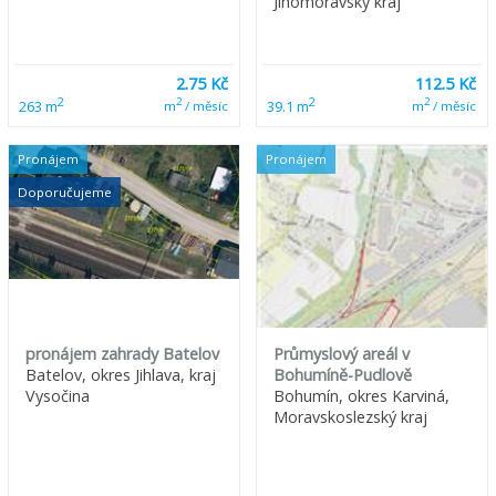
Jihomoravský kraj
2.75 Kč
112.5 Kč
2
2
2
2
263 m
39.1 m
m
/ měsíc
m
/ měsíc
Pronájem
Pronájem
Doporučujeme
pronájem zahrady Batelov
Průmyslový areál v
Batelov, okres Jihlava, kraj
Bohumíně-Pudlově
Vysočina
Bohumín, okres Karviná,
Moravskoslezský kraj