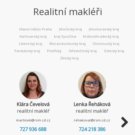
Realitní makléři
Hlavní město Praha
Jihočeský kraj
Jihomoravský kraj
Karlovarský kraj
kraj Vysočina
Královéhradecký kraj
Liberecký kraj
Moravskoslezský kraj
Olomoucký kraj
Pardubický kraj
Plzeňský
Středočeský kraj
Ústecký kraj
Zlínský kraj
Klára Čevelová
Lenka Řeháková
realitní makléř
realitní makléř
martinek@rsm.cd.cz
rehakoval@rsm.cd.cz
727 936 688
724 218 386
Next