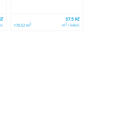
Kč
37.5 Kč
2
2
176.52 m
íc
m
/ měsíc