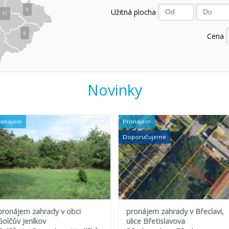
9
Užitná plocha
11
6
Cena
Novinky
ronájem
Pronájem
Doporučujeme
pronájem zahrady v obci
pronájem zahrady v Břeclavi,
Golčův Jeníkov
ulice Břetislavova