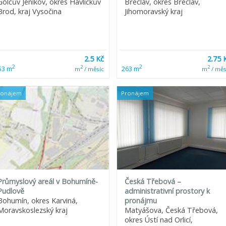
Golčův Jeníkov, okres Havlíčkův
Břeclav, okres Břeclav,
Brod, kraj Vysočina
Jihomoravský kraj
2.5 Kč
2.75 
2
2
2
2
53 m
263 m
m
/ měsíc
m
/ měs
ronájem
Pronájem
Průmyslový areál v Bohumíně-
Česká Třebová –
Pudlově
administrativní prostory k
Bohumín, okres Karviná,
pronájmu
Moravskoslezský kraj
Matyášova, Česká Třebová,
okres Ústí nad Orlicí,