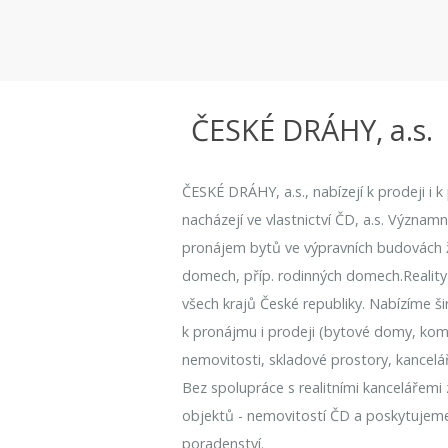
ČESKÉ DRÁHY, a.s.
ČESKÉ DRÁHY, a.s., nabízejí k prodeji i 
nacházejí ve vlastnictví ČD, a.s. Význam
pronájem bytů ve výpravních budovách že
domech, příp. rodinných domech.Reality
všech krajů České republiky. Nabízíme ši
k pronájmu i prodeji (bytové domy, kome
nemovitosti, skladové prostory, kancelá
Bez spolupráce s realitními kancelářemi
objektů - nemovitostí ČD a poskytujem
poradenství.