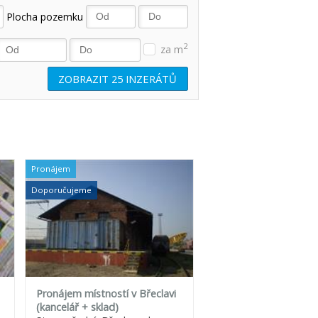
Plocha pozemku
2
za m
ZOBRAZIT
25
INZERÁTŮ
Pronájem
Doporučujeme
Pronájem místností v Břeclavi
(kancelář + sklad)