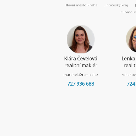
Hlavní město Praha
Jihočeský kraj
Olomouck
Klára Čevelová
Lenka
realitní makléř
reali
martinek@rsm.cd.cz
rehakov
727 936 688
724