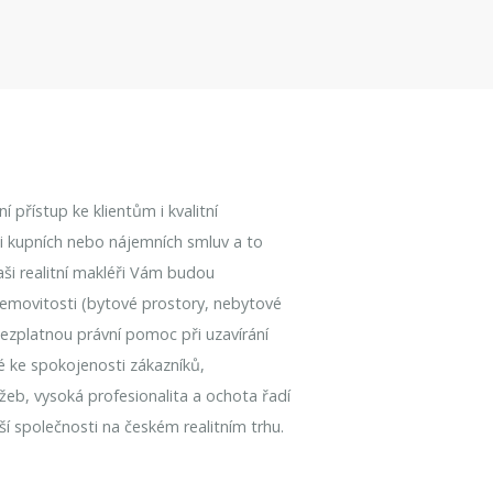
 přístup ke klientům i kvalitní
aci kupních nebo nájemních smluv a to
Naši realitní makléři Vám budou
emovitosti (bytové prostory, nebytové
bezplatnou právní pomoc při uzavírání
é ke spokojenosti zákazníků,
užeb, vysoká profesionalita a ochota řadí
í společnosti na českém realitním trhu.