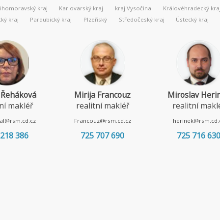
Jihomoravský kraj
Karlovarský kraj
kraj Vysočina
Královéhradecký kra
ý kraj
Pardubický kraj
Plzeňský
Středočeský kraj
Ústecký kraj
 Řeháková
Mirija Francouz
Miroslav Heri
tní makléř
realitní makléř
realitní makl
al@rsm.cd.cz
Francouz@rsm.cd.cz
herinek@rsm.cd.
 218 386
725 707 690
725 716 63