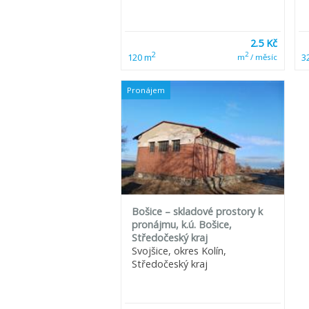
2.5 Kč
2
2
120 m
3
m
/ měsíc
Pronájem
Bošice – skladové prostory k
pronájmu, k.ú. Bošice,
Středočeský kraj
Svojšice, okres Kolín,
Středočeský kraj