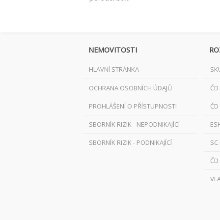
NEMOVITOSTI
RO
HLAVNÍ STRÁNKA
SK
OCHRANA OSOBNÍCH ÚDAJŮ
ČD
PROHLÁŠENÍ O PŘÍSTUPNOSTI
ČD
SBORNÍK RIZIK - NEPODNIKAJÍCÍ
ES
SBORNÍK RIZIK - PODNIKAJÍCÍ
SC
ČD
VL