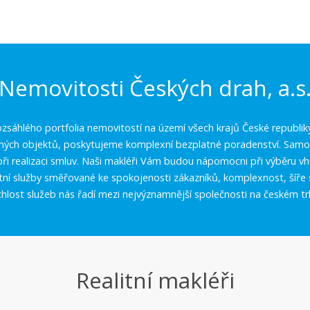
Nemovitosti Českých drah, a.s
zsáhlého portfolia nemovitostí na území všech krajů České republik
aných objektů, poskytujeme komplexní bezplatné poradenství. Samoz
í při realizaci smluv. Naši makléři Vám budou nápomocni při výběru 
itní služby směřované ke spokojenosti zákazníků, komplexnost, šíře 
chlost služeb nás řadí mezi nejvýznamnější společnosti na českém tr
Realitní makléři