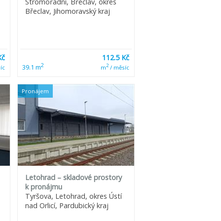
Stromořadní, Břeclav, okres
Břeclav, Jihomoravský kraj
Kč
112.5 Kč
2
2
39.1 m
íc
m
/ měsíc
Pronájem
Letohrad – skladové prostory
k pronájmu
Tyršova, Letohrad, okres Ústí
nad Orlicí, Pardubický kraj