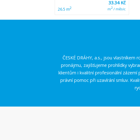
33.34 Kč
2
2
26.5 m
m
/ měsíc
ČESKÉ DRÁHY, a.s., jsou vlastníkem ro
pronájmu, zajišťujeme prohlídky vybr
klientům i kvalitní profesionální zázem
právní pomoc při uzavírání smluv. Kval
ry