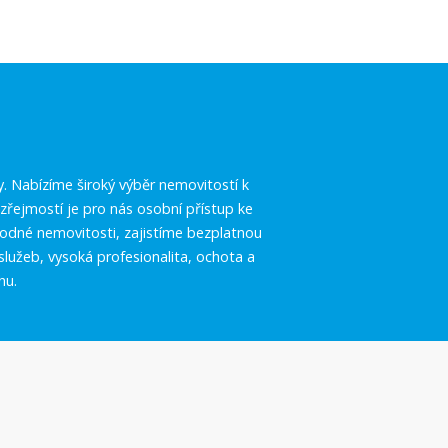
.
y. Nabízíme široký výběr nemovitostí k
řejmostí je pro nás osobní přístup ke
vhodné nemovitosti, zajistíme bezplatnou
služeb, vysoká profesionalita, ochota a
hu.