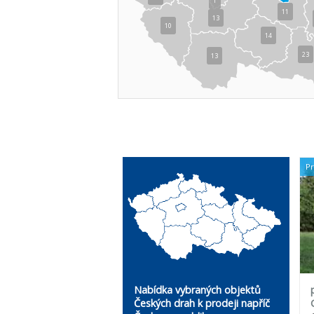
1
11
13
10
14
23
13
P
Nabídka vybraných objektů
Českých drah k prodeji napříč