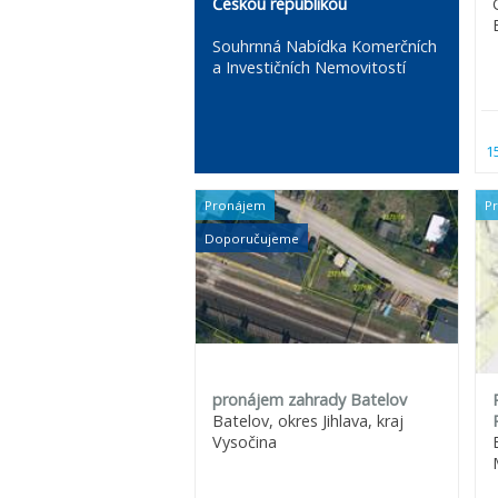
Českou republikou
Souhrnná Nabídka Komerčních
a Investičních Nemovitostí
1
Pronájem
P
Doporučujeme
pronájem zahrady Batelov
Batelov, okres Jihlava, kraj
Vysočina