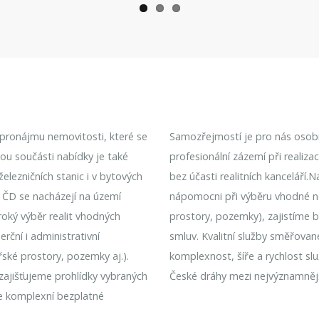
k pronájmu nemovitosti, které se
Samozřejmostí je pro nás osobní
nou součásti nabídky je také
profesionální zázemí při realiz
lezničních stanic i v bytových
bez účasti realitních kanceláří.
 ČD se nacházejí na území
nápomocni při výběru vhodné n
roký výběr realit vhodných
prostory, pozemky), zajistíme 
rční i administrativní
smluv. Kvalitní služby směřovan
řské prostory, pozemky aj.).
komplexnost, šíře a rychlost sl
 zajišťujeme prohlídky vybraných
České dráhy mezi nejvýznamnějš
e komplexní bezplatné