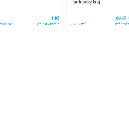
Pardubický kraj
1 Kč
66.67 
2
2
2
2000 m
287.89 m
objekt / měsíc
m
/ měs