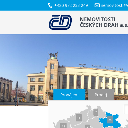
+420 972 233 249
nemovitosti@
Pronájem
Prodej
7
11
25
13