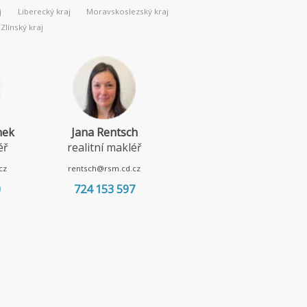
j
Liberecký kraj
Moravskoslezský kraj
Zlínský kraj
nek
Jana Rentsch
Lenka Borská
éř
realitní makléř
realitní makléř
cz
rentsch@rsm.cd.cz
borska@rsm.cd.cz
0
724 153 597
720 967 052