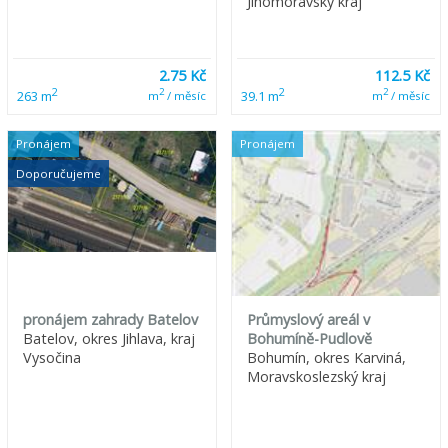
Jihomoravský kraj
2.75 Kč
112.5 Kč
2
2
2
2
263 m
39.1 m
m
/ měsíc
m
/ měsíc
Pronájem
Pronájem
Doporučujeme
pronájem zahrady Batelov
Průmyslový areál v
Batelov, okres Jihlava, kraj
Bohumíně-Pudlově
Vysočina
Bohumín, okres Karviná,
Moravskoslezský kraj