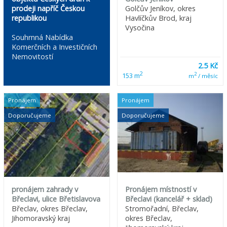
prodeji napříč Českou
Golčův Jeníkov, okres
republikou
Havlíčkův Brod, kraj
Vysočina
Souhrnná Nabídka
Komerčních a Investičních
Nemovitostí
2.5 Kč
2
2
153 m
m
/ měsíc
Pronájem
Pronájem
Doporučujeme
Doporučujeme
pronájem zahrady v
Pronájem místností v
Břeclavi, ulice Břetislavova
Břeclavi (kancelář + sklad)
Břeclav, okres Břeclav,
Stromořadní, Břeclav,
Jihomoravský kraj
okres Břeclav,