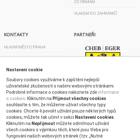
ČD FIRMÁM
VLAKEM DO ZAHRANIČÍ
KONTAKTY
PARTNEŘI
HLAVNÍ MĚSTO PRAHA
JIHOČESKÝ KRAJ
JIHOMORAVSKÝ KRAJ
Nastavení cookie
Soubory cookies využíváme k zajištění nejlepší
KARLOVARSKÝ KRAJ
uživatelské zkušenosti s našimi webovými stránkami.
Podrobné informace o cookies naleznete zde
informace
KRAJ VYSOČINA
o cookies
. Kliknutím na
Přijmout všechny cookies
KRÁLOVÉHRADECKÝ KRAJ
souhlasíte s tím, že můžeme užívat všechny typy
cookies. Chcete-li povolit užívání pouze některých typů
LIBERECKÝ KRAJ
cookies, můžete tak učinit v sekci
Nastavení cookies
.
Kliknutím na
Nepřijmout
můžete odmítnout užívání
MORAVSKOSLEZSKÝ KRAJ
všech cookies s výjimkou těch, které jsou třeba pro
fungování našich webových stránek (tzv. „Nutné
OLOMOUCKÝ KRAJ