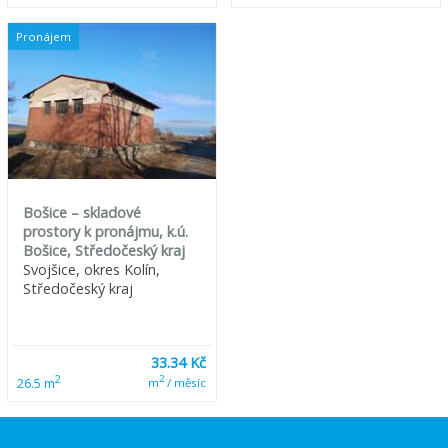
Pronájem
Bošice – skladové
prostory k pronájmu, k.ú.
Bošice, Středočeský kraj
Svojšice, okres Kolín,
Středočeský kraj
33.34 Kč
2
2
26.5 m
m
/ měsíc