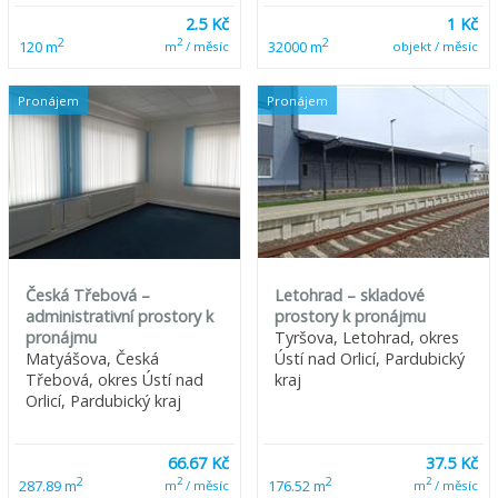
2.5 Kč
1 Kč
2
2
2
120 m
32000 m
m
/ měsíc
objekt / měsíc
Pronájem
Pronájem
Česká Třebová –
Letohrad – skladové
administrativní prostory k
prostory k pronájmu
pronájmu
Tyršova, Letohrad, okres
Matyášova, Česká
Ústí nad Orlicí, Pardubický
Třebová, okres Ústí nad
kraj
Orlicí, Pardubický kraj
66.67 Kč
37.5 Kč
2
2
2
2
287.89 m
176.52 m
m
/ měsíc
m
/ měsíc