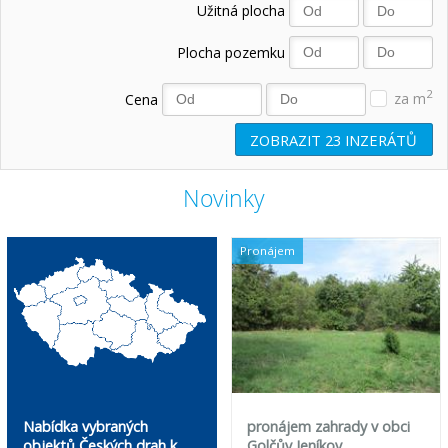
Užitná plocha
Plocha pozemku
2
Cena
za m
ZOBRAZIT
23
INZERÁTŮ
Novinky
Pronájem
Nabídka vybraných
pronájem zahrady v obci
objektů Českých drah k
Golčův Jeníkov