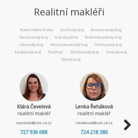
Realitní makléři
Hlavní město Praha
Jihočeský kraj
Jihomoravský kraj
Karlovarský kraj
kraj Vysočina
Královéhradecký kraj
Liberecký kraj
Moravskoslezský kraj
Olomoucký kraj
Pardubický kraj
Plzeňský
Středočeský kraj
Ústecký kraj
Zlínský kraj
Klára Čevelová
Lenka Řeháková
realitní makléř
realitní makléř
martinek@rsm.cd.cz
rehakoval@rsm.cd.cz
727 936 688
724 218 386
Next