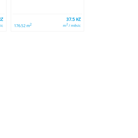
Kč
37.5 Kč
2
2
176.52 m
íc
m
/ měsíc