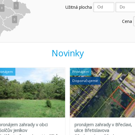
1
Užitná plocha
0
0
Cena
Novinky
ronájem
Pronájem
Doporučujeme
pronájem zahrady v obci
pronájem zahrady v Břeclavi,
Golčův Jeníkov
ulice Břetislavova