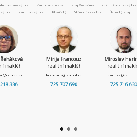
Jihomoravský kraj
Karlovarský kraj
kraj Vysočina
Královéhradecký kra
ý kraj
Pardubický kraj
Plzeňský
Středočeský kraj
Ústecký kraj
 Řeháková
Mirija Francouz
Miroslav Heri
tní makléř
realitní makléř
realitní makl
al@rsm.cd.cz
Francouz@rsm.cd.cz
herinek@rsm.cd.
 218 386
725 707 690
725 716 63