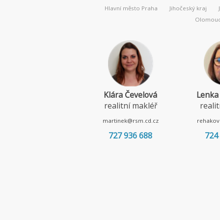
Hlavní město Praha
Jihočeský kraj
Olomouck
Klára Čevelová
Lenka
realitní makléř
reali
martinek@rsm.cd.cz
rehakov
727 936 688
724