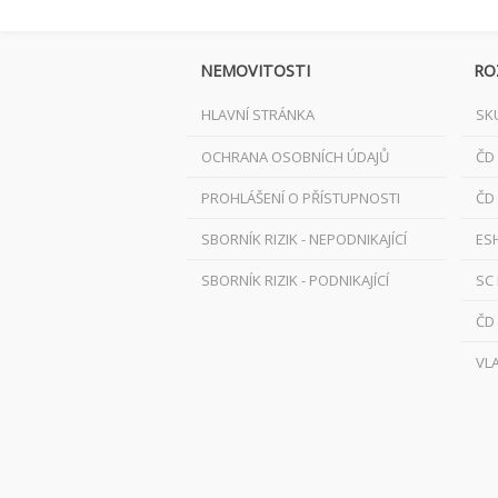
NEMOVITOSTI
RO
HLAVNÍ STRÁNKA
SK
OCHRANA OSOBNÍCH ÚDAJŮ
ČD
PROHLÁŠENÍ O PŘÍSTUPNOSTI
ČD
SBORNÍK RIZIK - NEPODNIKAJÍCÍ
ES
SBORNÍK RIZIK - PODNIKAJÍCÍ
SC
ČD
VL