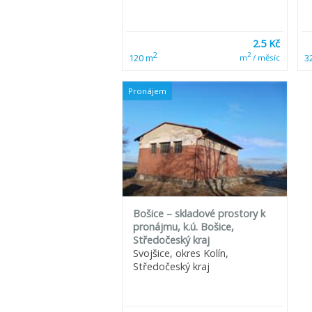
2.5 Kč
2
2
120 m
3
m
/ měsíc
Pronájem
Bošice – skladové prostory k
pronájmu, k.ú. Bošice,
Středočeský kraj
Svojšice, okres Kolín,
Středočeský kraj