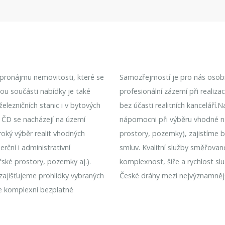
k pronájmu nemovitosti, které se
Samozřejmostí je pro nás osobní
nou součásti nabídky je také
profesionální zázemí při realiz
lezničních stanic i v bytových
bez účasti realitních kanceláří.
 ČD se nacházejí na území
nápomocni při výběru vhodné n
roký výběr realit vhodných
prostory, pozemky), zajistíme 
rční i administrativní
smluv. Kvalitní služby směřovan
řské prostory, pozemky aj.).
komplexnost, šíře a rychlost sl
 zajišťujeme prohlídky vybraných
České dráhy mezi nejvýznamnějš
e komplexní bezplatné