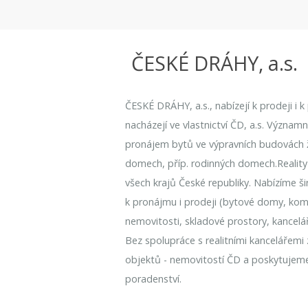
ČESKÉ DRÁHY, a.s.
ČESKÉ DRÁHY, a.s., nabízejí k prodeji i 
nacházejí ve vlastnictví ČD, a.s. Význam
pronájem bytů ve výpravních budovách že
domech, příp. rodinných domech.Reality
všech krajů České republiky. Nabízíme ši
k pronájmu i prodeji (bytové domy, kome
nemovitosti, skladové prostory, kancelá
Bez spolupráce s realitními kancelářemi
objektů - nemovitostí ČD a poskytujem
poradenství.