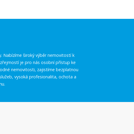
.
y. Nabízíme široký výběr nemovitostí k
řejmostí je pro nás osobní přístup ke
vhodné nemovitosti, zajistíme bezplatnou
služeb, vysoká profesionalita, ochota a
hu.