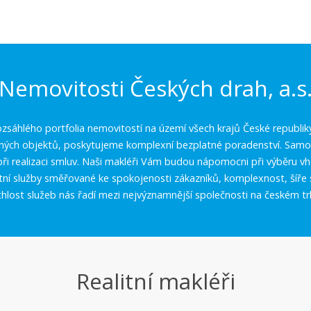
Nemovitosti Českých drah, a.s
zsáhlého portfolia nemovitostí na území všech krajů České republik
aných objektů, poskytujeme komplexní bezplatné poradenství. Samoz
í při realizaci smluv. Naši makléři Vám budou nápomocni při výběru 
itní služby směřované ke spokojenosti zákazníků, komplexnost, šíře 
chlost služeb nás řadí mezi nejvýznamnější společnosti na českém tr
Realitní makléři