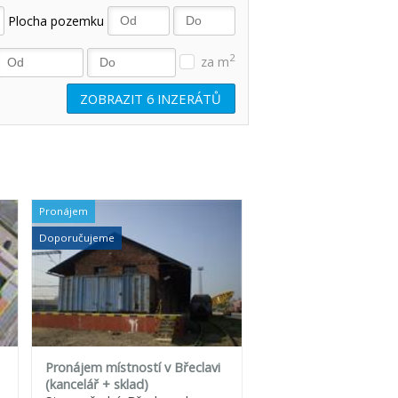
Plocha pozemku
2
za m
ZOBRAZIT
6
INZERÁTŮ
Pronájem
Doporučujeme
Pronájem místností v Břeclavi
(kancelář + sklad)