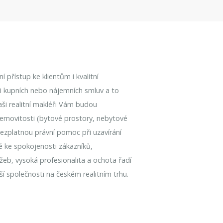
 přístup ke klientům i kvalitní
aci kupních nebo nájemních smluv a to
Naši realitní makléři Vám budou
emovitosti (bytové prostory, nebytové
bezplatnou právní pomoc při uzavírání
é ke spokojenosti zákazníků,
užeb, vysoká profesionalita a ochota řadí
í společnosti na českém realitním trhu.