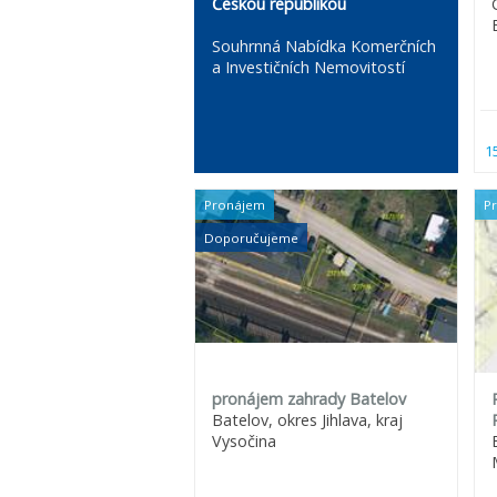
Českou republikou
Souhrnná Nabídka Komerčních
a Investičních Nemovitostí
1
Pronájem
P
Doporučujeme
pronájem zahrady Batelov
Batelov, okres Jihlava, kraj
Vysočina