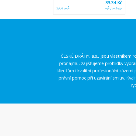
33.34 Kč
2
2
26.5 m
m
/ měsíc
ČESKÉ DRÁHY, a.s., jsou vlastníkem ro
pronájmu, zajišťujeme prohlídky vybr
klientům i kvalitní profesionální zázem
právní pomoc při uzavírání smluv. Kval
ry