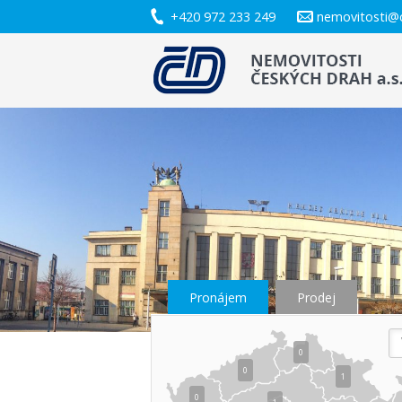
+420 972 233 249
nemovitosti@
Pronájem
Prodej
0
0
1
0