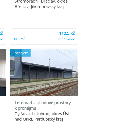
Stromořadní, Břeclav, okres
Břeclav, Jihomoravský kraj
Kč
112.5 Kč
2
2
39.1 m
íc
m
/ měsíc
Pronájem
Letohrad – skladové prostory
k pronájmu
Tyršova, Letohrad, okres Ústí
nad Orlicí, Pardubický kraj