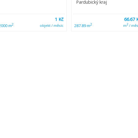
Pardubický kraj
1 Kč
66.67 
2
2
2
2000 m
287.89 m
objekt / měsíc
m
/ měs