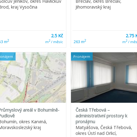
Golčův Jeníkov, okres Havlíčkův
Břeclav, okres Břeclav,
Brod, kraj Vysočina
Jihomoravský kraj
2.5 Kč
2.75 
2
2
2
2
53 m
263 m
m
/ měsíc
m
/ měs
ronájem
Pronájem
Průmyslový areál v Bohumíně-
Česká Třebová –
Pudlově
administrativní prostory k
Bohumín, okres Karviná,
pronájmu
Moravskoslezský kraj
Matyášova, Česká Třebová,
okres Ústí nad Orlicí,