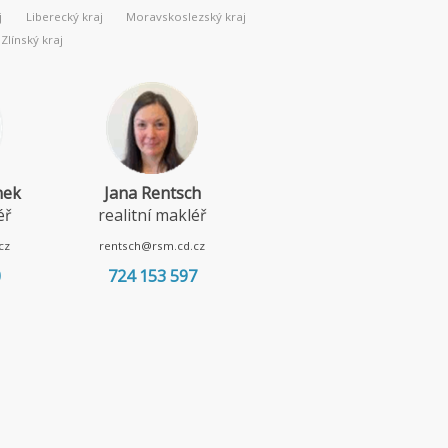
j
Liberecký kraj
Moravskoslezský kraj
Zlínský kraj
nek
Jana Rentsch
Lenka Borská
éř
realitní makléř
realitní makléř
cz
rentsch@rsm.cd.cz
borska@rsm.cd.cz
0
724 153 597
720 967 052