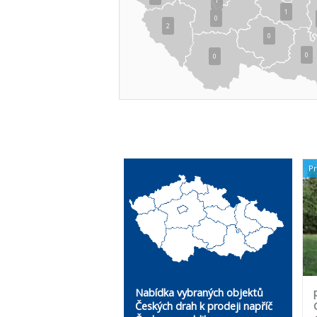
1
1
0
2
0
0
0
P
Nabídka vybraných objektů
Českých drah k prodeji napříč