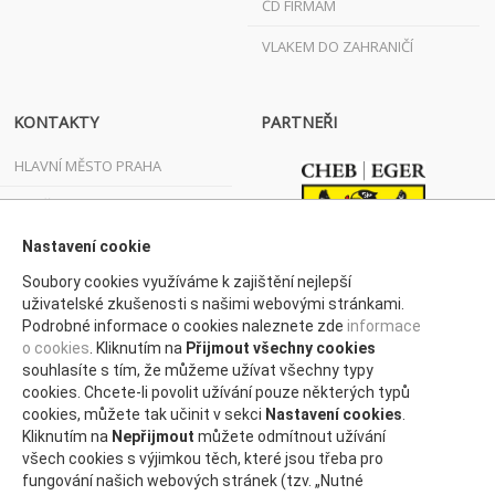
ČD FIRMÁM
VLAKEM DO ZAHRANIČÍ
KONTAKTY
PARTNEŘI
HLAVNÍ MĚSTO PRAHA
JIHOČESKÝ KRAJ
JIHOMORAVSKÝ KRAJ
Nastavení cookie
Soubory cookies využíváme k zajištění nejlepší
KARLOVARSKÝ KRAJ
uživatelské zkušenosti s našimi webovými stránkami.
Podrobné informace o cookies naleznete zde
informace
KRAJ VYSOČINA
o cookies
. Kliknutím na
Přijmout všechny cookies
KRÁLOVÉHRADECKÝ KRAJ
souhlasíte s tím, že můžeme užívat všechny typy
cookies. Chcete-li povolit užívání pouze některých typů
LIBERECKÝ KRAJ
cookies, můžete tak učinit v sekci
Nastavení cookies
.
Kliknutím na
Nepřijmout
můžete odmítnout užívání
MORAVSKOSLEZSKÝ KRAJ
všech cookies s výjimkou těch, které jsou třeba pro
fungování našich webových stránek (tzv. „Nutné
OLOMOUCKÝ KRAJ