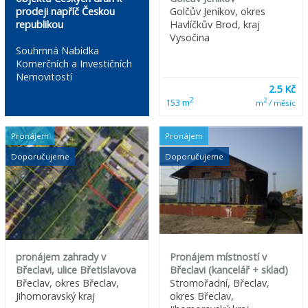
prodeji napříč Českou
Golčův Jeníkov, okres
republikou
Havlíčkův Brod, kraj
Vysočina
Souhrnná Nabídka
Komerčních a Investičních
Nemovitostí
2.5 Kč
2
2
153 m
m
/ měsíc
Pronájem
Pronájem
Doporučujeme
Doporučujeme
pronájem zahrady v
Pronájem místností v
Břeclavi, ulice Břetislavova
Břeclavi (kancelář + sklad)
Břeclav, okres Břeclav,
Stromořadní, Břeclav,
Jihomoravský kraj
okres Břeclav,