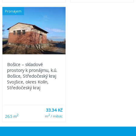
Pronájem
Bošice – skladové
prostory k pronájmu, k.ú.
Bošice, Středočeský kraj
Svojšice, okres Kolín,
Středočeský kraj
33.34 Kč
2
2
26.5 m
m
/ měsíc