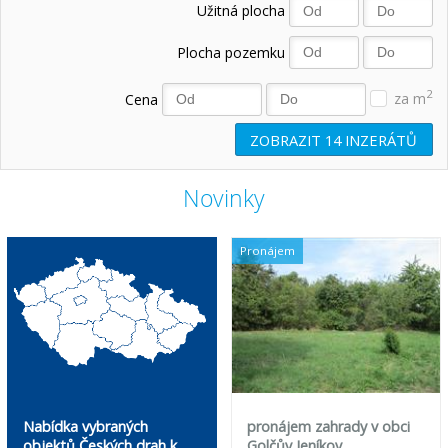
Užitná plocha
Plocha pozemku
2
Cena
za m
ZOBRAZIT
14
INZERÁTŮ
Novinky
Pronájem
Nabídka vybraných
pronájem zahrady v obci
objektů Českých drah k
Golčův Jeníkov