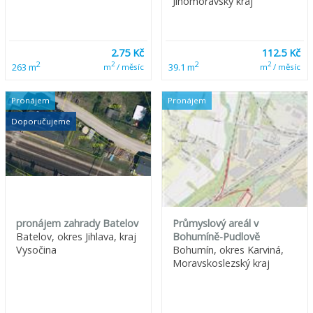
Jihomoravský kraj
2.75 Kč
112.5 Kč
2
2
2
2
263 m
39.1 m
m
/ měsíc
m
/ měsíc
Pronájem
Pronájem
Doporučujeme
pronájem zahrady Batelov
Průmyslový areál v
Batelov, okres Jihlava, kraj
Bohumíně-Pudlově
Vysočina
Bohumín, okres Karviná,
Moravskoslezský kraj