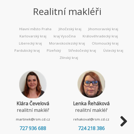
Realitní makléři
Hlavní město Praha
Jihočeský kraj
Jihomoravský kraj
Karlovarský kraj
kraj Vysočina
Královéhradecký kraj
Liberecký kraj
Moravskoslezský kraj
Olomoucký kraj
Pardubický kraj
Plzeňský
Středočeský kraj
Ústecký kraj
Zlínský kraj
Klára Čevelová
Lenka Řeháková
realitní makléř
realitní makléř
martinek@rsm.cd.cz
rehakoval@rsm.cd.cz
727 936 688
724 218 386
Next