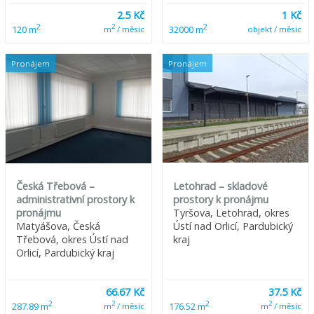
2.5 Kč
1 Kč
2
2
2
120 m
32000 m
m
/ měsíc
objekt / měsíc
Pronájem
Pronájem
Česká Třebová –
Letohrad – skladové
administrativní prostory k
prostory k pronájmu
pronájmu
Tyršova, Letohrad, okres
Matyášova, Česká
Ústí nad Orlicí, Pardubický
Třebová, okres Ústí nad
kraj
Orlicí, Pardubický kraj
66.67 Kč
37.5 Kč
2
2
2
2
287.89 m
176.52 m
m
/ měsíc
m
/ měsíc